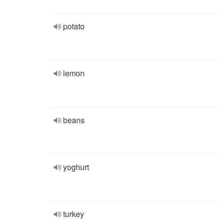
potato
lemon
beans
yoghurt
turkey