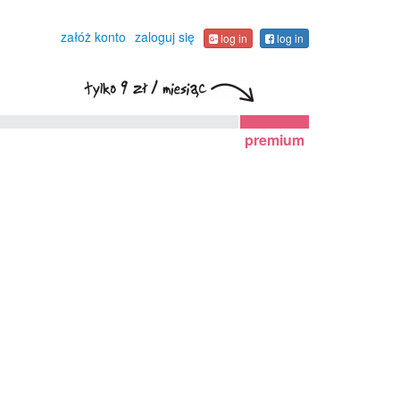
załóż konto
zaloguj się
log in
log in
premium