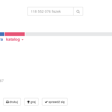
ła
katalog
67
drukuj
graj
sprawdź się