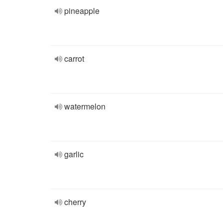
pineapple
carrot
watermelon
garlic
cherry