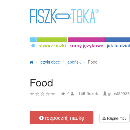
stwórz fiszki
kursy językowe
jak to dzia
języki obce
japoński
Food
Food
0
145 fiszek
guest39936
rozpocznij naukę
ściągnij mp3