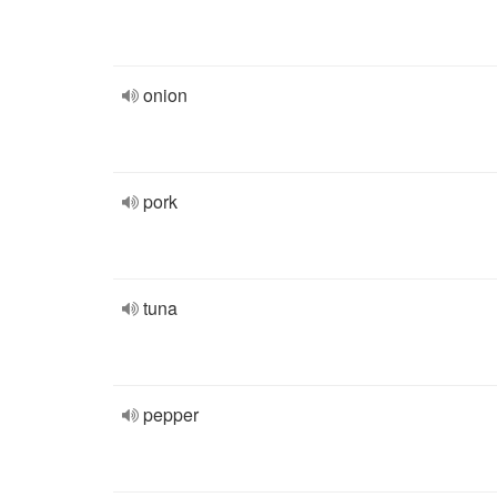
onion
pork
tuna
pepper