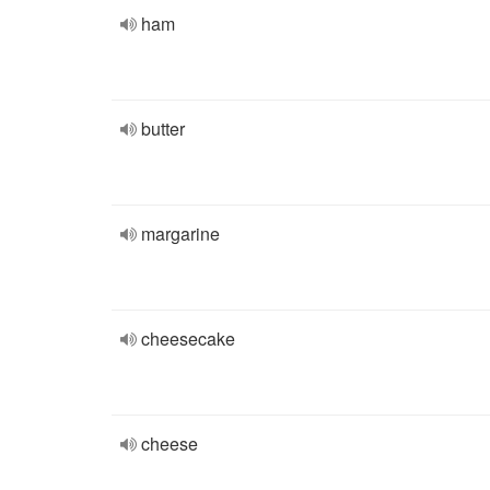
ham
butter
margarine
cheesecake
cheese