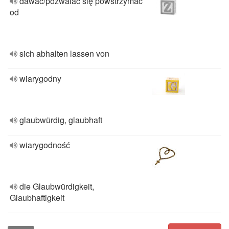
dawać/pozwalać się powstrzymać
od
sich abhalten lassen von
wiarygodny
glaubwürdig, glaubhaft
wiarygodność
die Glaubwürdigkeit,
Glaubhaftigkeit