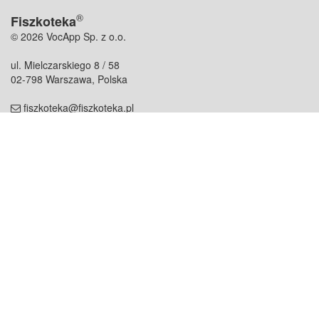
®
Fiszkoteka
© 2026 VocApp Sp. z o.o.
ul. Mielczarskiego 8 / 58
02-798 Warszawa, Polska
fiszkoteka@fiszkoteka.pl
NIP: 951 245 79 19
REGON: 369 727 696
Kontakt
O firmie
odezwij się do nas
o nas
współpraca
partnerzy