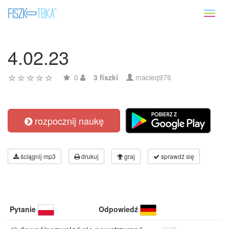
Toggl
naviga
4.02.23
0
3 fiszki
macieq976
rozpocznij naukę
ściągnij mp3
drukuj
graj
sprawdź się
Pytanie
Odpowiedź