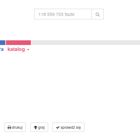
ła
katalog
drukuj
graj
sprawdź się