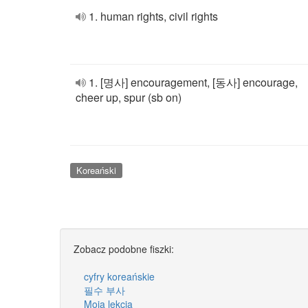
1. human rights, civil rights
1. [명사] encouragement, [동사] encourage,
cheer up, spur (sb on)
Koreański
Zobacz podobne fiszki:
cyfry koreańskie
필수 부사
Moja lekcja