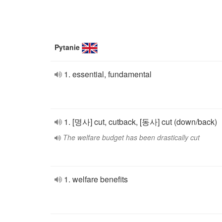
Pytanie
1. essential, fundamental
1. [명사] cut, cutback, [동사] cut (down/back)
The welfare budget has been drastically cut
1. welfare benefits