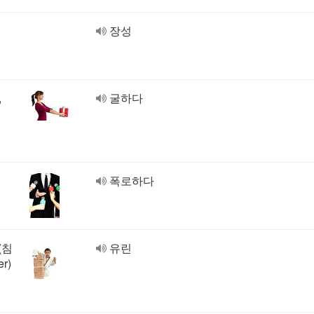
장성
,
굴하다
폭로하다
 (침
유린
er)