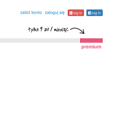
załóż konto
zaloguj się
log in
log in
premium