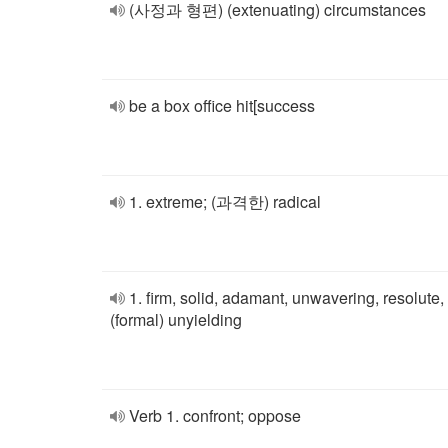
(사정과 형편) (extenuating) circumstances
be a box office hit[success
1. extreme; (과격한) radical
1. firm, solid, adamant, unwavering, resolute,
(formal) unyielding
Verb 1. confront; oppose