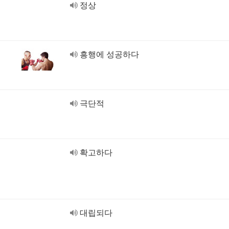
정상
흥행에 성공하다
극단적
확고하다
대립되다