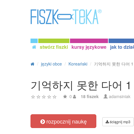
stwórz fiszki
kursy językowe
jak to dzia
języki obce
Koreański
기억하지 못한 다어 1
기억하지 못한 다어 1
0
18 fiszek
adamsiniak
rozpocznij naukę
ściągnij mp3