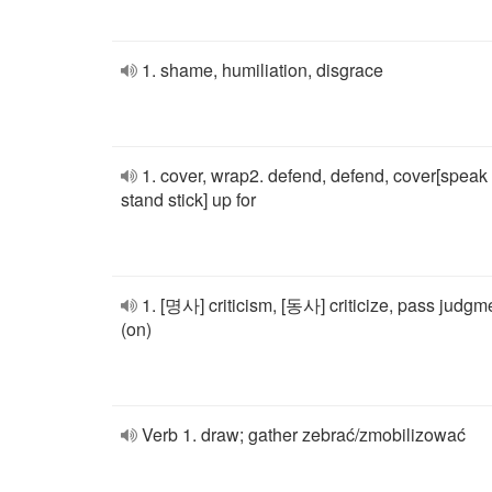
1. shame, humiliation, disgrace
1. cover, wrap2. defend, defend, cover[speak
stand stick] up for
1. [명사] criticism, [동사] criticize, pass judgm
(on)
Verb 1. draw; gather zebrać/zmobilizować