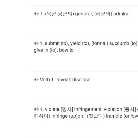
1. (육군·공군의) general; (해군의) admiral
1. submit (to), yield (to), (formal) succumb (to)
give in (to), bow to
Verb 1. reveal; disclose
1. violate [명사] infringement, violation [동사]
해하다) infringe (up)on,; (짓밟다) trample (on/ov