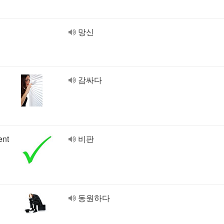
망신
감싸다
ent
비판
동원하다