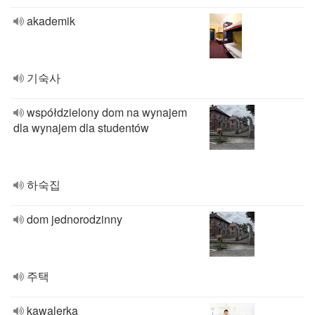
akademik
기숙사
współdzielony dom na wynajem
dla wynajem dla studentów
하숙집
dom jednorodzinny
주택
kawalerka