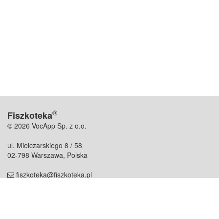
®
Fiszkoteka
© 2026 VocApp Sp. z o.o.
ul. Mielczarskiego 8 / 58
02-798 Warszawa, Polska
fiszkoteka@fiszkoteka.pl
NIP: 951 245 79 19
REGON: 369 727 696