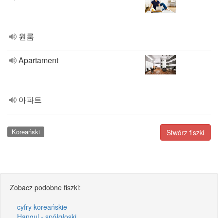
원룸
Apartament
아파트
Koreański
Stwórz fiszki
Zobacz podobne fiszki:
cyfry koreańskie
Hangul - spółgłoski