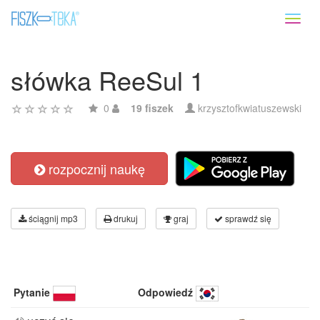
Toggl
naviga
słówka ReeSul 1
0
19 fiszek
krzysztofkwiatuszewski
rozpocznij naukę
ściągnij mp3
drukuj
graj
sprawdź się
Pytanie
Odpowiedź