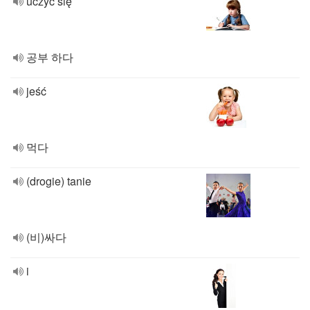
uczyć się
공부 하다
jeść
먹다
(drogie) tanie
(비)싸다
i