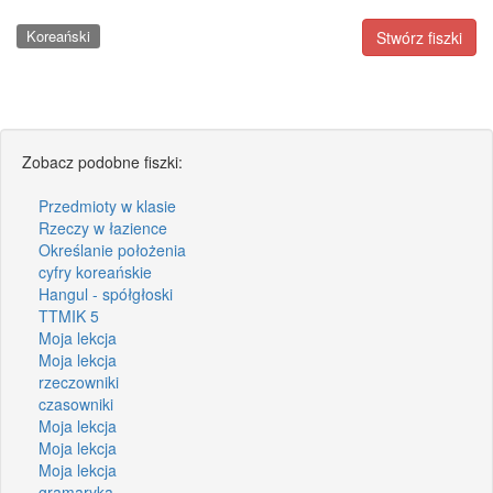
Koreański
Stwórz fiszki
Zobacz podobne fiszki:
Przedmioty w klasie
Rzeczy w łazience
Określanie położenia
cyfry koreańskie
Hangul - spółgłoski
TTMIK 5
Moja lekcja
Moja lekcja
rzeczowniki
czasowniki
Moja lekcja
Moja lekcja
Moja lekcja
gramaryka