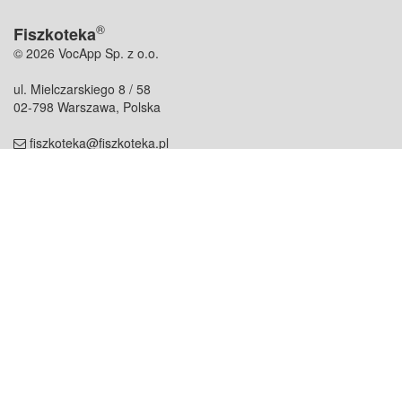
®
Fiszkoteka
© 2026 VocApp Sp. z o.o.
ul. Mielczarskiego 8 / 58
02-798 Warszawa, Polska
fiszkoteka@fiszkoteka.pl
NIP: 951 245 79 19
REGON: 369 727 696
Kontakt
O firmie
odezwij się do nas
o nas
współpraca
partnerzy