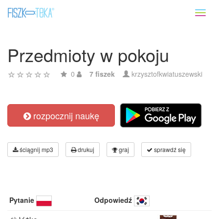
Toggl
naviga
Przedmioty w pokoju
0
7 fiszek
krzysztofkwiatuszewski
rozpocznij naukę
ściągnij mp3
drukuj
graj
sprawdź się
Pytanie
Odpowiedź