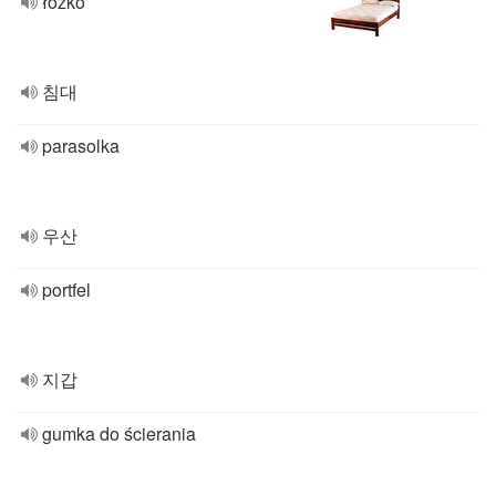
łóżko
침대
parasolka
우산
portfel
지갑
gumka do ścierania