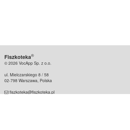
®
Fiszkoteka
© 2026 VocApp Sp. z o.o.
ul. Mielczarskiego 8 / 58
02-798 Warszawa, Polska
fiszkoteka@fiszkoteka.pl
NIP: 951 245 79 19
REGON: 369 727 696