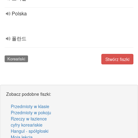
Polska
폴란드
Koreański
Stwórz fiszki
Zobacz podobne fiszki:
Przedmioty w klasie
Przedmioty w pokoju
Rzeczy w łazience
cyfry koreańskie
Hangul - spółgłoski
Moja lekcja