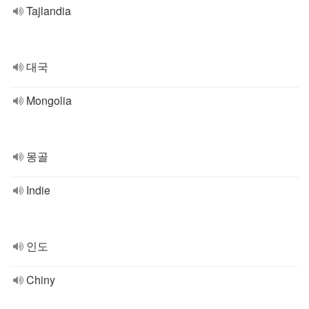
Tajlandia
대국
Mongolia
몽골
Indie
인도
Chiny