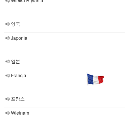
Wielka Brytania
영국
Japonia
일본
Francja
프랑스
Wietnam