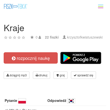
Toggl
naviga
Kraje
0
22 fiszki
krzysztofkwiatuszewski
rozpocznij naukę
ściągnij mp3
drukuj
graj
sprawdź się
Pytanie
Odpowiedź