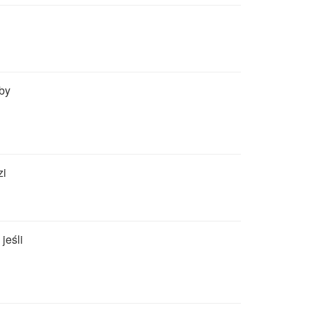
 by
zi
jeśli