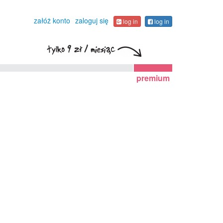
załóż konto
zaloguj się
log in
log in
premium