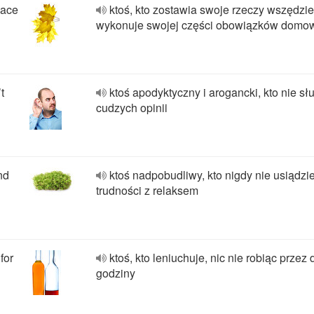
lace
ktoś, kto zostawia swoje rzeczy wszędzie 
wykonuje swojej części obowiązków domo
t
ktoś apodyktyczny i arogancki, kto nie sł
cudzych opinii
nd
ktoś nadpobudliwy, kto nigdy nie usiądzi
trudności z relaksem
for
ktoś, kto leniuchuje, nic nie robiąc przez 
godziny