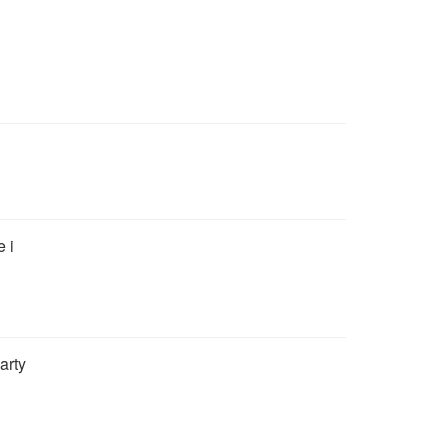
e i
arty