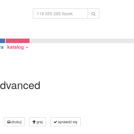
ła
katalog
Advanced
drukuj
graj
sprawdź się