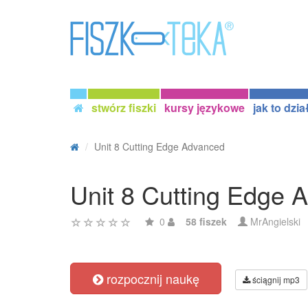
stwórz fiszki
kursy językowe
jak to dzia
Unit 8 Cutting Edge Advanced
Unit 8 Cutting Edge 
0
58 fiszek
MrAngielski
rozpocznij naukę
ściągnij mp3