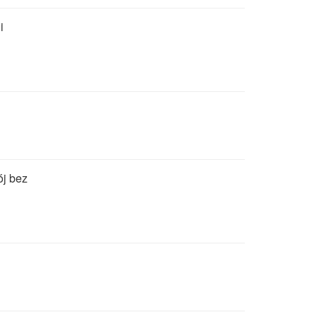
i
ój bez