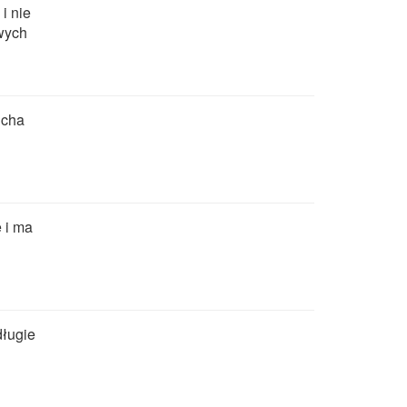
i nie
wych
ucha
e i ma
długie