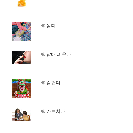
놀다
담배 피우다
즐겁다
가르치다