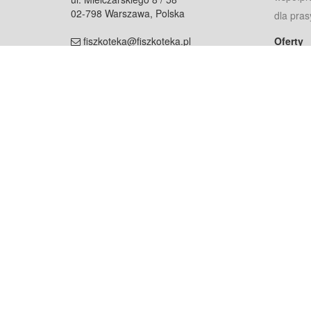
02-798 Warszawa, Polska
dla pras
fiszkoteka@fiszkoteka.pl
Oferty
dla rodz
NIP: 951 245 79 19
dla kore
REGON: 369 727 696
Pomoc
Najczęst
Projekt współf
Rozwój.
Dowied