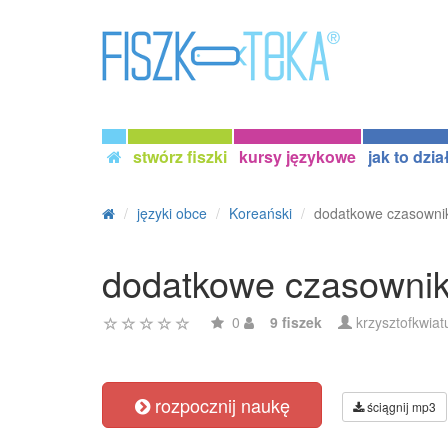
stwórz fiszki
kursy językowe
jak to dzia
języki obce
Koreański
dodatkowe czasownik
dodatkowe czasownik
0
9 fiszek
krzysztofkwia
rozpocznij naukę
ściągnij mp3