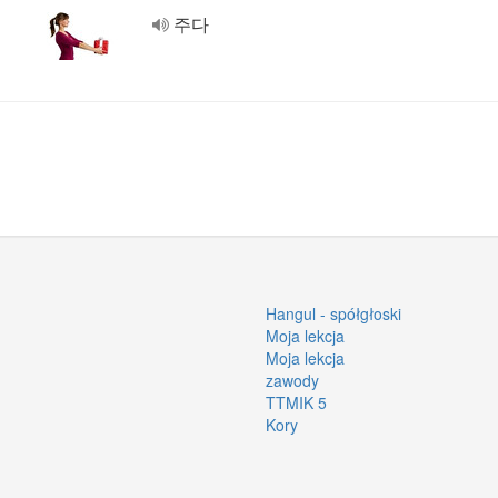
주다
Hangul - spółgłoski
Moja lekcja
Moja lekcja
zawody
TTMIK 5
Kory