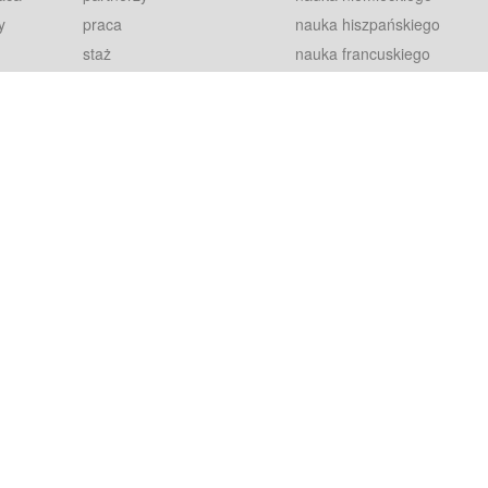
y
praca
nauka hiszpańskiego
staż
nauka francuskiego
blog
nauka rosyjskiego
in
2000+ opinii
nauka norweskiego
petytorów
nauka szwedzkiego
Warunki
fiszki
100% gwarancja
sze pytania
najnowsze lekcje
regulamin
Extra
prywatność i ciasteczka
RODO
plugin
inansowany przez Unię Europejską ze środków Europejskiego Funduszu Rozwoju Regionalnego w ramach Programu Operacyjnego Int
z się więcej.