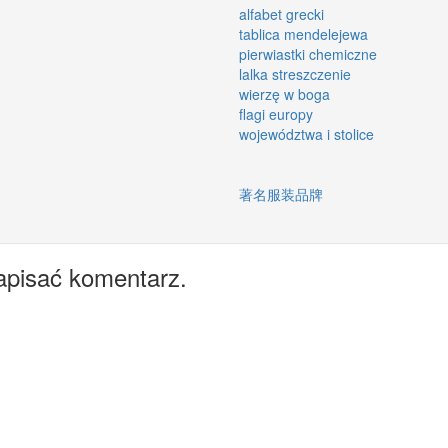
alfabet grecki
tablica mendelejewa
pierwiastki chemiczne
lalka streszczenie
wierzę w boga
flagi europy
województwa i stolice
著名服装品牌
apisać komentarz.