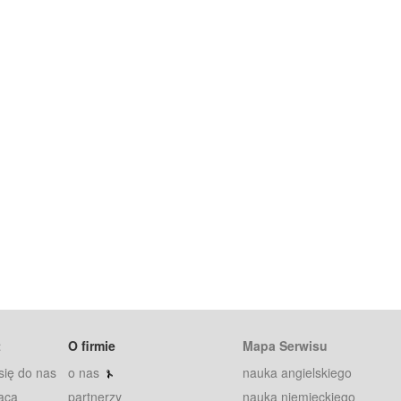
t
O firmie
Mapa Serwisu
się do nas
o nas
nauka angielskiego
aca
partnerzy
nauka niemieckiego