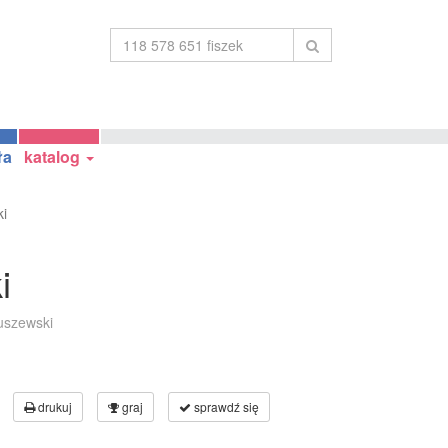
ła
katalog
i
i
tuszewski
drukuj
graj
sprawdź się