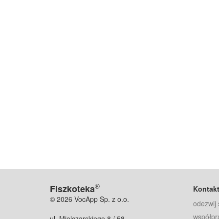
®
Fiszkoteka
Kontak
© 2026 VocApp Sp. z o.o.
odezwij 
współpr
ul. Mielczarskiego 8 / 58