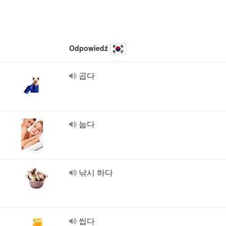
Odpowiedź
곱다
눕다
낚시 하다
씹다