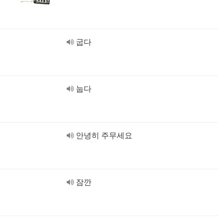
굽다
눕다
안녕히 주무세요
잠깐