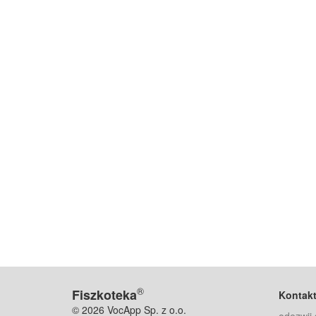
®
Fiszkoteka
Kontak
© 2026 VocApp Sp. z o.o.