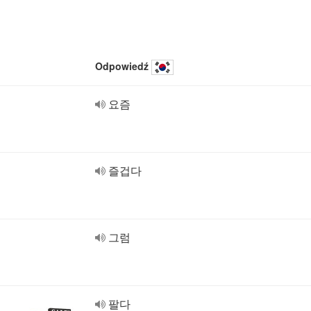
Odpowiedź
요즘
즐겁다
그럼
팔다