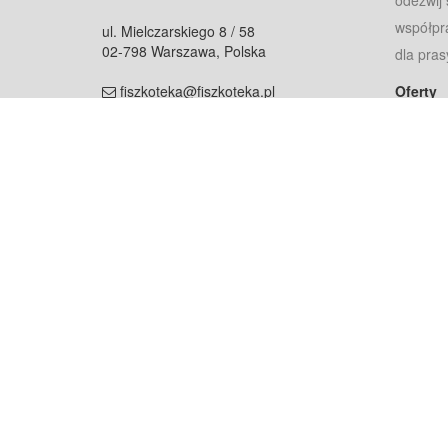
odezwij 
współpr
ul. Mielczarskiego 8 / 58
02-798 Warszawa, Polska
dla pras
fiszkoteka@fiszkoteka.pl
Oferty
dla rodz
NIP: 951 245 79 19
dla kore
REGON: 369 727 696
Pomoc
Najczęst
Projekt współf
Rozwój.
Dowied