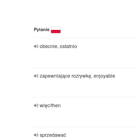
Pytanie
obecnie, ostatnio
zapewniające rozrywkę, enjoyable
więc/then
sprzedawać