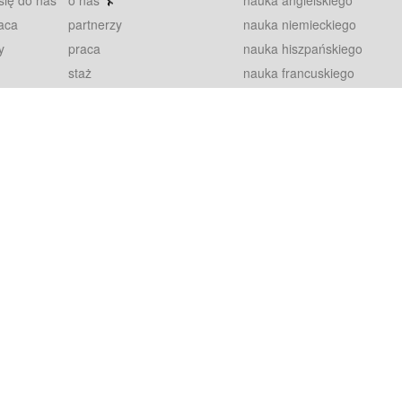
się do nas
o nas
nauka angielskiego
aca
partnerzy
nauka niemieckiego
y
praca
nauka hiszpańskiego
staż
nauka francuskiego
blog
nauka rosyjskiego
in
2000+ opinii
nauka norweskiego
petytorów
nauka szwedzkiego
Warunki
fiszki
100% gwarancja
sze pytania
najnowsze lekcje
regulamin
Extra
prywatność i ciasteczka
RODO
plugin
inansowany przez Unię Europejską ze środków Europejskiego Funduszu Rozwoju Regionalnego w ramach Programu Operacyjnego Int
z się więcej.