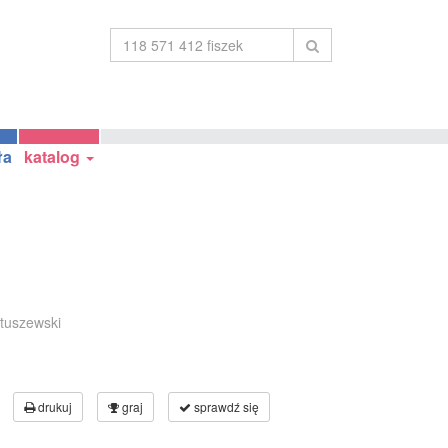
ła
katalog
atuszewski
drukuj
graj
sprawdź się