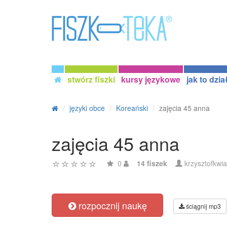
stwórz fiszki
kursy językowe
jak to dzia
języki obce
Koreański
zajęcia 45 anna
zajęcia 45 anna
0
14 fiszek
krzysztofkwi
rozpocznij naukę
ściągnij mp3