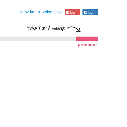
załóż konto
zaloguj się
log in
log in
premium