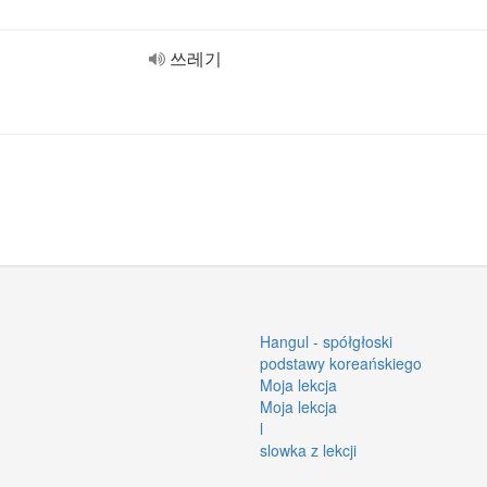
쓰레기
Hangul - spółgłoski
podstawy koreańskiego
Moja lekcja
Moja lekcja
l
slowka z lekcji