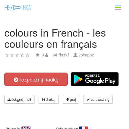
Toggl
naviga
colours in French - les
couleurs en français
0
34 fiszki
vocapp2
rozpocznij naukę
ściągnij mp3
drukuj
graj
sprawdź się