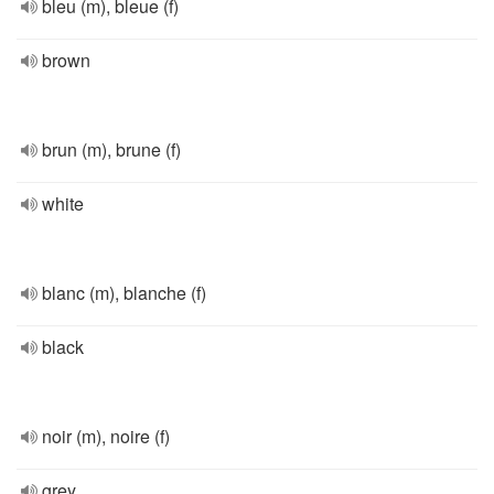
bleu (m), bleue (f)
brown
brun (m), brune (f)
white
blanc (m), blanche (f)
black
noir (m), noire (f)
grey