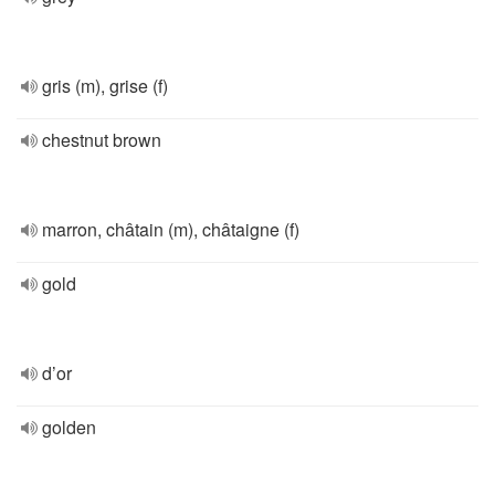
gris (m), grise (f)
chestnut brown
marron, châtain (m), châtaigne (f)
gold
d’or
golden