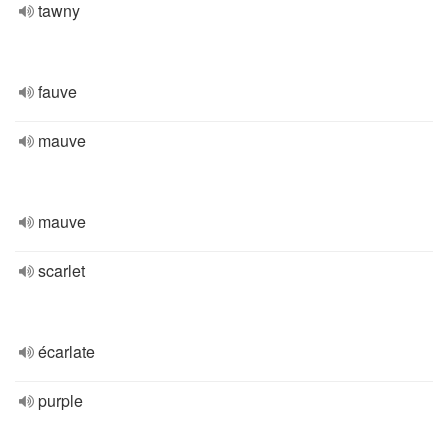
tawny
fauve
mauve
mauve
scarlet
écarlate
purple