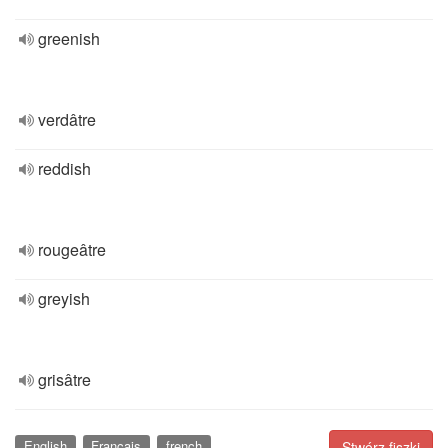
greenish
verdâtre
reddish
rougeâtre
greyish
grisâtre
English
Français
french
Stwórz fiszki