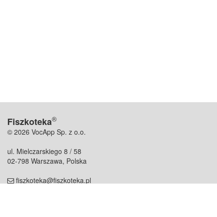
®
Fiszkoteka
© 2026 VocApp Sp. z o.o.
ul. Mielczarskiego 8 / 58
02-798 Warszawa, Polska
fiszkoteka@fiszkoteka.pl
NIP: 951 245 79 19
REGON: 369 727 696