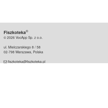
®
Fiszkoteka
© 2026 VocApp Sp. z o.o.
ul. Mielczarskiego 8 / 58
02-798 Warszawa, Polska
fiszkoteka@fiszkoteka.pl
NIP: 951 245 79 19
REGON: 369 727 696