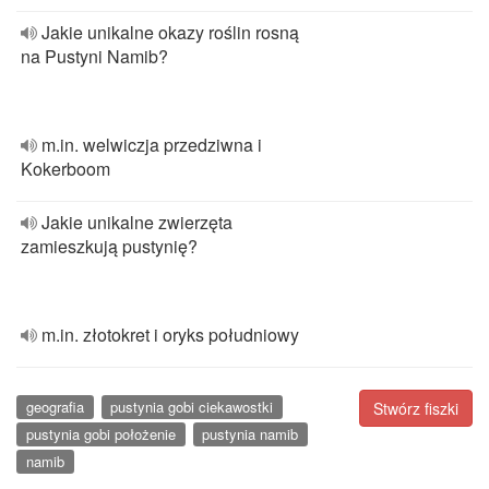
Jakie unikalne okazy roślin rosną
na Pustyni Namib?
m.in. welwiczja przedziwna i
Kokerboom
Jakie unikalne zwierzęta
zamieszkują pustynię?
m.in. złotokret i oryks południowy
geografia
pustynia gobi ciekawostki
Stwórz fiszki
pustynia gobi położenie
pustynia namib
namib