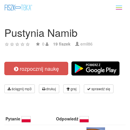
Toggl
naviga
Pustynia Namib
0
19 fiszek
emil86
rozpocznij naukę
ściągnij mp3
drukuj
graj
sprawdź się
Pytanie
Odpowiedź