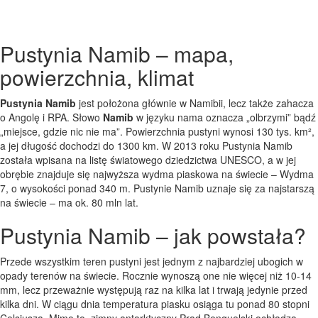
Pustynia Namib – mapa,
powierzchnia, klimat
Pustynia Namib
jest położona głównie w Namibii, lecz także zahacza
o Angolę i RPA. Słowo
Namib
w języku nama oznacza „olbrzymi” bądź
„miejsce, gdzie nic nie ma”. Powierzchnia pustyni wynosi 130 tys. km²,
a jej długość dochodzi do 1300 km. W 2013 roku Pustynia Namib
została wpisana na listę światowego dziedzictwa UNESCO, a w jej
obrębie znajduje się najwyższa wydma piaskowa na świecie – Wydma
7, o wysokości ponad 340 m. Pustynie Namib uznaje się za najstarszą
na świecie – ma ok. 80 mln lat.
Pustynia Namib – jak powstała?
Przede wszystkim teren pustyni jest jednym z najbardziej ubogich w
opady terenów na świecie. Rocznie wynoszą one nie więcej niż 10-14
mm, lecz przeważnie występują raz na kilka lat i trwają jedynie przed
kilka dni. W ciągu dnia temperatura piasku osiąga tu ponad 80 stopni
Celsjusza. Mimo to, zimny antarktyczny Prąd Benguelski ochładza