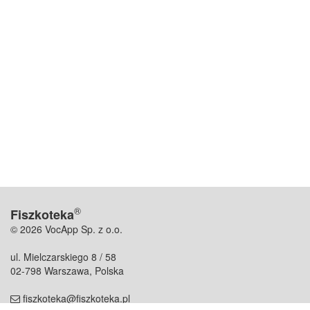
®
Fiszkoteka
© 2026 VocApp Sp. z o.o.
ul. Mielczarskiego 8 / 58
02-798 Warszawa, Polska
fiszkoteka@fiszkoteka.pl