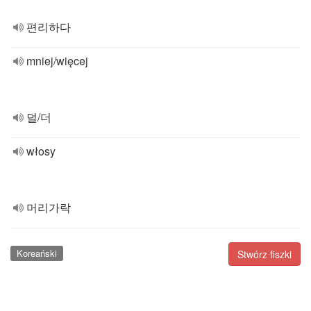
편리하다
mniej/więcej
덜/더
włosy
머리가락
Koreański
Stwórz fiszki