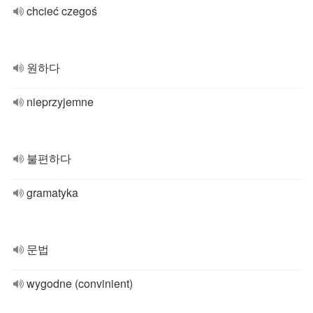
chcieć czegoś
원하다
nieprzyjemne
불편하다
gramatyka
문법
wygodne (convinient)