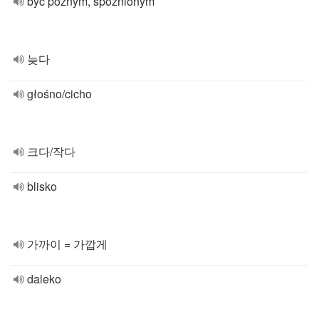
być późnym, spóźnionym
늦다
głośno/cicho
크다/작다
blisko
가까이 = 가깝게
daleko