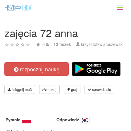
Toggl
naviga
zajęcia 72 anna
0
13 fiszek
krzysztofkwiatuszewski
rozpocznij naukę
ściągnij mp3
drukuj
graj
sprawdź się
Pytanie
Odpowiedź