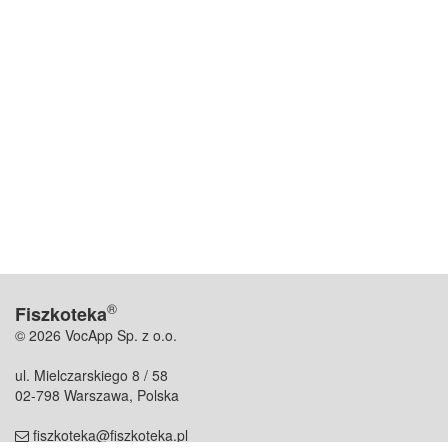
®
Fiszkoteka
© 2026 VocApp Sp. z o.o.
ul. Mielczarskiego 8 / 58
02-798 Warszawa, Polska
fiszkoteka@fiszkoteka.pl