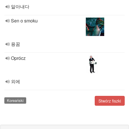
알아내다
Sen o smoku
용꿈
Oprócz
외에
Koreański
Stwórz fiszki