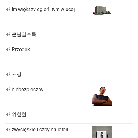
Im większy ogień, tym więcej
큰불일수록
Przodek
조상
niebezpieczny
위험한
zwycięskie liczby na loterii