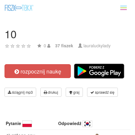
Toggl
naviga
10
0
37 fiszek
lauraluckylady
rozpocznij naukę
ściągnij mp3
drukuj
graj
sprawdź się
Pytanie
Odpowiedź