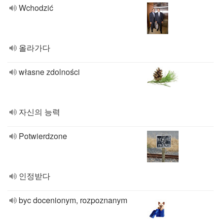
Wchodzić
올라가다
własne zdolności
자신의 능력
Potwierdzone
인정받다
byc docenionym, rozpoznanym