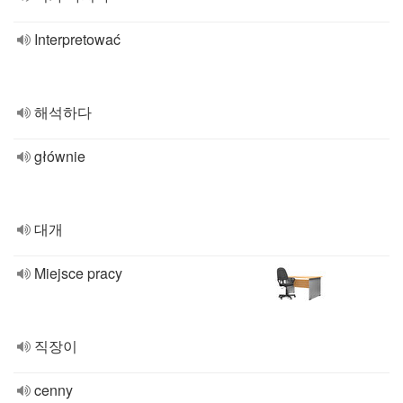
Interpretować
해석하다
głównie
대개
Miejsce pracy
직장이
cenny