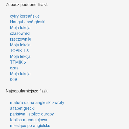
Zobacz podobne fiszki:
cyfry koreańskie
Hangul - spółgłoski
Moja lekcja
czasowniki
rzeczowniki
Moja lekcja
TOPIK 1.3
Moja lekcja
TTMIK 5
czas
Moja lekcja
009
Najpopularniejsze fiszki
matura ustna angielski zwroty
alfabet grecki
państwa i stolice europy
tablica mendelejewa
miesiące po angielsku