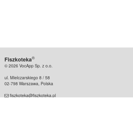
®
Fiszkoteka
© 2026 VocApp Sp. z o.o.
ul. Mielczarskiego 8 / 58
02-798 Warszawa, Polska
fiszkoteka@fiszkoteka.pl
NIP: 951 245 79 19
REGON: 369 727 696