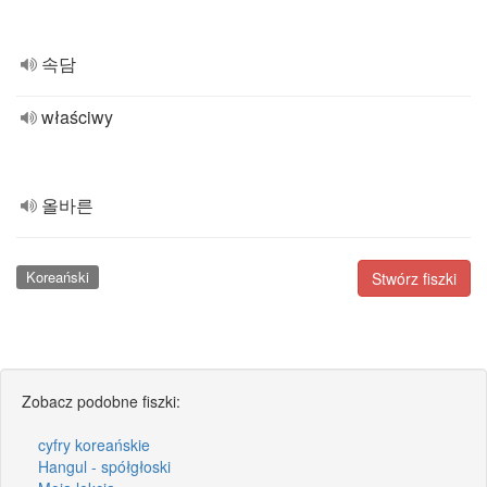
속담
właściwy
올바른
Koreański
Stwórz fiszki
Zobacz podobne fiszki:
cyfry koreańskie
Hangul - spółgłoski