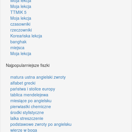
Moja lekcja
Moja lekcja
TTMIK 5
Moja lekcja
czasowniki
rzeczowniki
Koreańska lekcja
banghak
miejsca
Moja lekcja
Najpopularniejsze fiszki
matura ustna angielski zwroty
alfabet grecki
państwa i stolice europy
tablica mendelejewa
miesiące po angielsku
pierwiastki chemiczne
środki stylistyczne
lalka streszczenie
podstawowe zwroty po angielsku
wierzę w boga