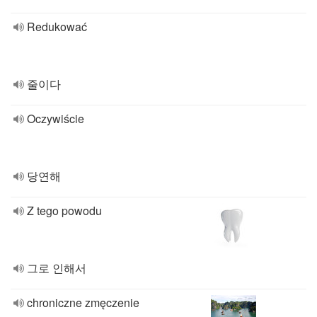
Redukować
줄이다
Oczywiście
당연해
Z tego powodu
그로 인해서
chroniczne zmęczenie