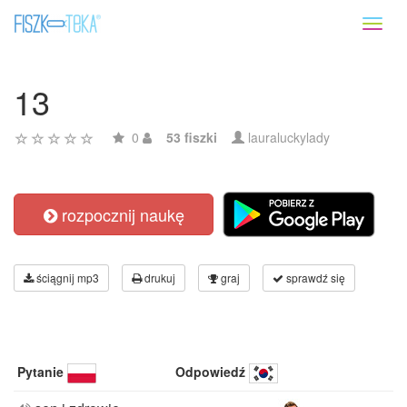
Toggl
naviga
13
0
53 fiszki
lauraluckylady
rozpocznij naukę
ściągnij mp3
drukuj
graj
sprawdź się
Pytanie
Odpowiedź