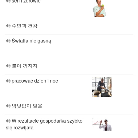
sen i zdrowie
수면과 건강
Światła nie gasną
불이 꺼지지
pracować dzień i noc
밤낮없이 일을
W rezultacie gospodarka szybko
się rozwijała