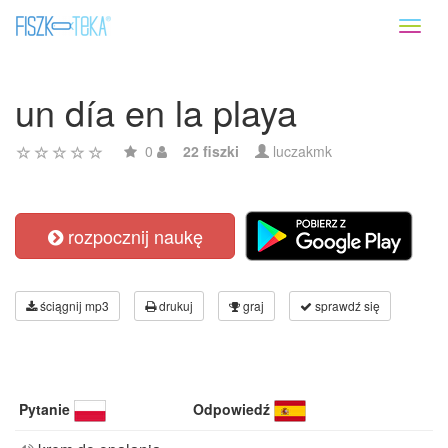
Toggl
naviga
un día en la playa
0
22 fiszki
luczakmk
rozpocznij naukę
ściągnij mp3
drukuj
graj
sprawdź się
Pytanie
Odpowiedź