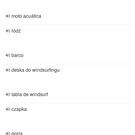
moto acuática
łódź
barco
deska do windsurfingu
tabla de windsurf
czapka
gorra