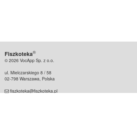
®
Fiszkoteka
© 2026 VocApp Sp. z o.o.
ul. Mielczarskiego 8 / 58
02-798 Warszawa, Polska
fiszkoteka@fiszkoteka.pl
NIP: 951 245 79 19
REGON: 369 727 696