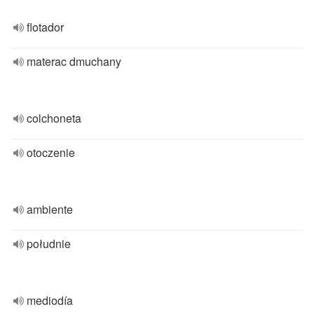
flotador
materac dmuchany
colchoneta
otoczenie
ambiente
południe
mediodía