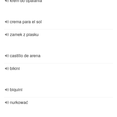
krem do opalania
crema para el sol
zamek z piasku
castillo de arena
bikini
biquini
nurkować