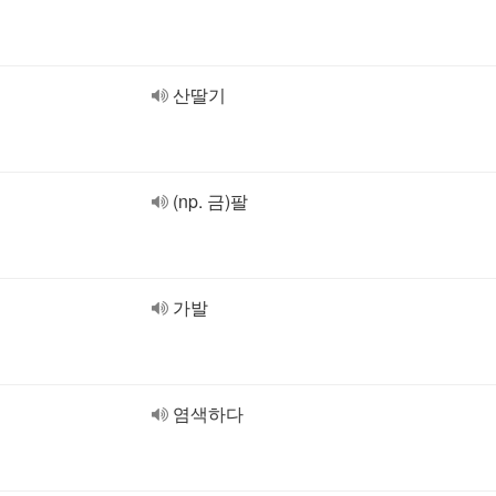
산딸기
(np. 금)팔
가발
염색하다