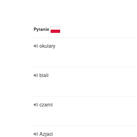
Pytanie
okulary
biali
czarni
Azjaci