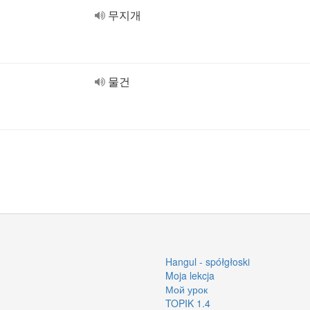
무지개
물건
Hangul - spółgłoski
Moja lekcja
Мой урок
TOPIK 1.4