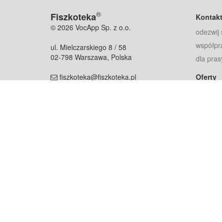
®
Fiszkoteka
Kontak
© 2026 VocApp Sp. z o.o.
odezwij 
współpr
ul. Mielczarskiego 8 / 58
02-798 Warszawa, Polska
dla pras
fiszkoteka@fiszkoteka.pl
Oferty
dla rodz
NIP: 951 245 79 19
dla kore
REGON: 369 727 696
Pomoc
Najczęst