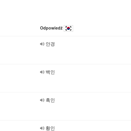
Odpowiedź
안경
백인
흑인
황인