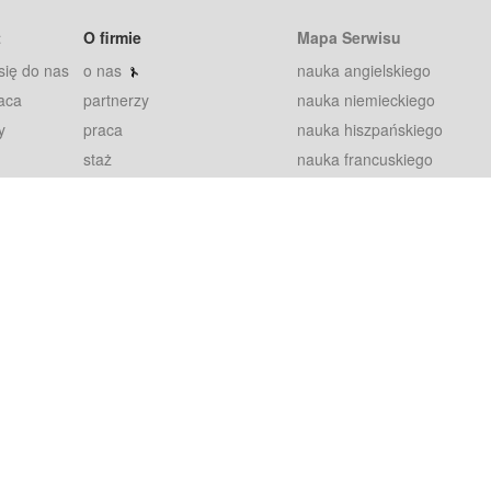
t
O firmie
Mapa Serwisu
się do nas
o nas
nauka angielskiego
aca
partnerzy
nauka niemieckiego
y
praca
nauka hiszpańskiego
staż
nauka francuskiego
blog
nauka rosyjskiego
in
2000+ opinii
nauka norweskiego
petytorów
nauka szwedzkiego
Warunki
fiszki
100% gwarancja
sze pytania
najnowsze lekcje
regulamin
Extra
prywatność i ciasteczka
RODO
plugin