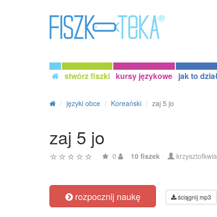
stwórz fiszki
kursy językowe
jak to dzia
języki obce
Koreański
zaj 5 jo
zaj 5 jo
0
10 fiszek
krzysztofkwi
rozpocznij naukę
ściągnij mp3