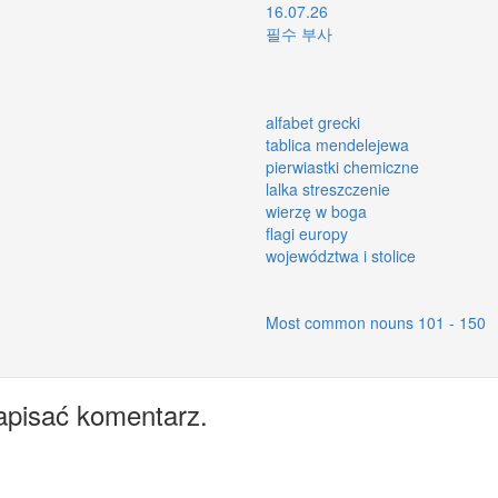
16.07.26
필수 부사
alfabet grecki
tablica mendelejewa
pierwiastki chemiczne
lalka streszczenie
wierzę w boga
flagi europy
województwa i stolice
Most common nouns 101 - 150
apisać komentarz.