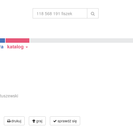
ła
katalog
atuszewski
drukuj
graj
sprawdź się