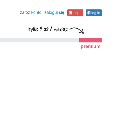
załóż konto
zaloguj się
log in
log in
premium