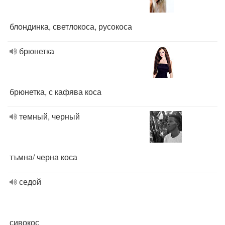
блондинка, светлокоса, русокоса
брюнетка
брюнетка, с кафява коса
темный, черный
тъмна/ черна коса
седой
сивокос