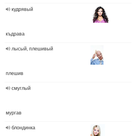
кудрявый
къдрава
лысый, плешивый
плешив
смуглый
мургав
блондинка