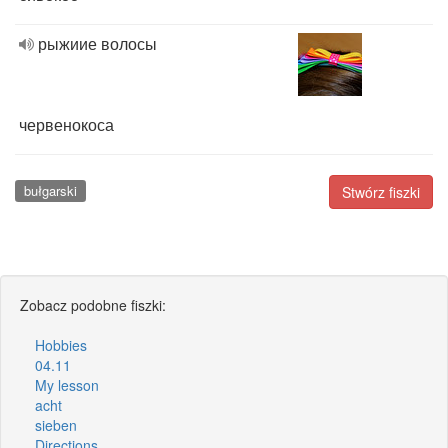
рыжиие волосы
червенокоса
bułgarski
Stwórz fiszki
Zobacz podobne fiszki:
Hobbies
04.11
My lesson
acht
sieben
Directions