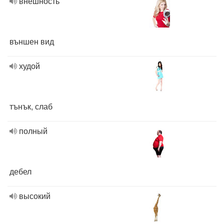
внешность
външен вид
худой
тънък, слаб
полный
дебел
высокий