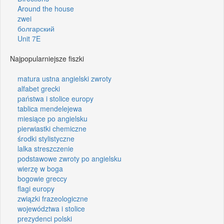
Around the house
zwei
болгарский
Unit 7E
Najpopularniejsze fiszki
matura ustna angielski zwroty
alfabet grecki
państwa i stolice europy
tablica mendelejewa
miesiące po angielsku
pierwiastki chemiczne
środki stylistyczne
lalka streszczenie
podstawowe zwroty po angielsku
wierzę w boga
bogowie greccy
flagi europy
związki frazeologiczne
województwa i stolice
prezydenci polski