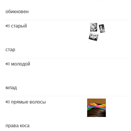
обикновен
старый
стар
молодой
млад
прямые волосы
права коса