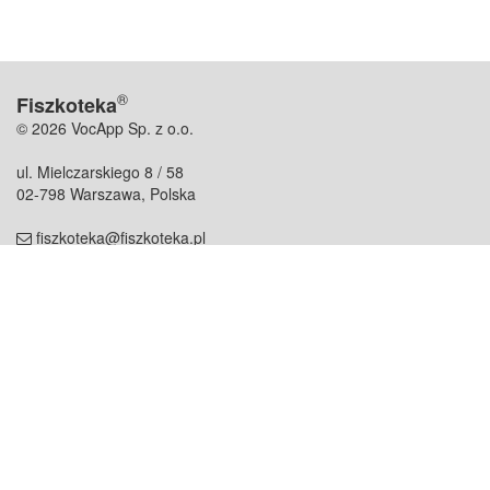
®
Fiszkoteka
© 2026 VocApp Sp. z o.o.
ul. Mielczarskiego 8 / 58
02-798 Warszawa, Polska
fiszkoteka@fiszkoteka.pl
NIP: 951 245 79 19
REGON: 369 727 696
Kontakt
O firmie