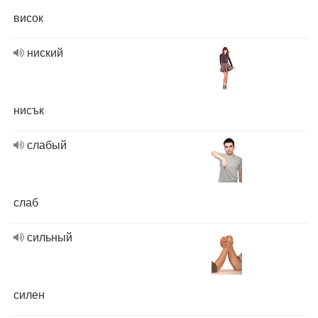
висок
ниский
нисък
слабый
слаб
сильный
силен