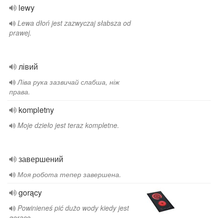
lewy
Lewa dłoń jest zazwyczaj słabsza od
prawej.
лівий
Ліва рука зазвичай слабша, ніж
права.
kompletny
Moje dzieło jest teraz kompletne.
завершений
Моя робота тепер завершена.
gorący
Powinieneś pić dużo wody kiedy jest
gorąco.