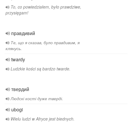
To, co powiedziałem, było prawdziwe,
przysięgam!
правдивий
Те, що я сказав, було правдивим, я
клянусь.
twardy
Ludzkie kości są bardzo twarde.
твердий
Людскі кості дуже тверді.
ubogi
Wielu ludzi w Afryce jest biednych.