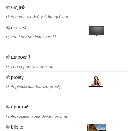
бідний
Багато людей у Африці бідні.
szeroki
Ten korytarz jest szeroki.
широкий
Той коридор широкий.
prosty
Angielski jest bardzo prosty.
простий
Анлійська мова дуже проста.
blisko