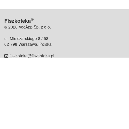
®
Fiszkoteka
© 2026 VocApp Sp. z o.o.
ul. Mielczarskiego 8 / 58
02-798 Warszawa, Polska
fiszkoteka@fiszkoteka.pl
NIP: 951 245 79 19
REGON: 369 727 696
Kontakt
O firmie