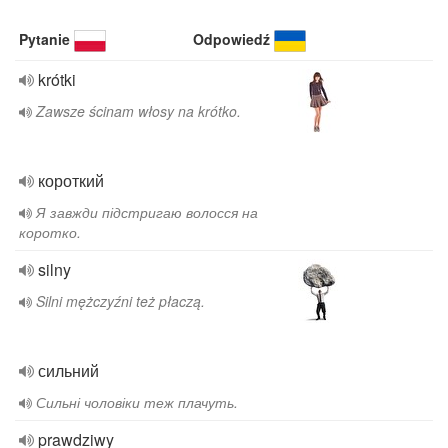
Pytanie
Odpowiedź
krótki
Zawsze ścinam włosy na krótko.
короткий
Я завжди підстригаю волосся на
коротко.
silny
Silni mężczyźni też płaczą.
сильний
Сильні чоловіки теж плачуть.
prawdziwy