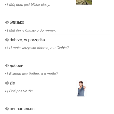
Mój dom jest blisko plaży.
близько
Мій дім є близько до пляжу.
dobrze, w porządku
U mnie wszystko dobrze, a u Ciebie?
добрий
В мене все добре, а в тебе?
źle
Coś poszło źle.
неправильно