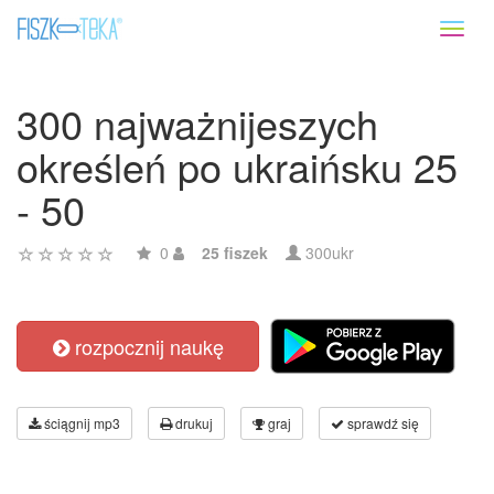
Toggl
naviga
300 najważnijeszych
określeń po ukraińsku 25
- 50
0
25 fiszek
300ukr
rozpocznij naukę
ściągnij mp3
drukuj
graj
sprawdź się