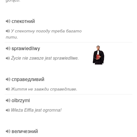
спекотний
У спекотну погоду треба багато
пити.
sprawiedliwy
Życie nie zawsze jest sprawiedliwe.
справедливий
Життя не завжди справедливе.
olbrzymi
Wieża Eiffla jest ogromna!
величезний