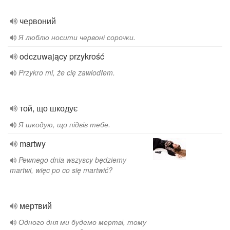
червоний
Я люблю носити червоні сорочки.
odczuwający przykrość
Przykro mi, że cię zawiodłem.
той, що шкодує
Я шкодую, що підвів тебе.
martwy
Pewnego dnia wszyscy będziemy
martwi, więc po co się martwić?
мертвий
Одного дня ми будемо мертві, тому