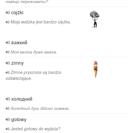
навіщо переживати?
ciężki
Moja walizka jest bardzo ciężka.
важкий
Моя валіза дуже важка.
zimny
Zimne prysznice są bardzo
odświeżające.
холодний
Холодний душ дійсно освіжає.
gotowy
Jesteś gotowy do wyjścia?