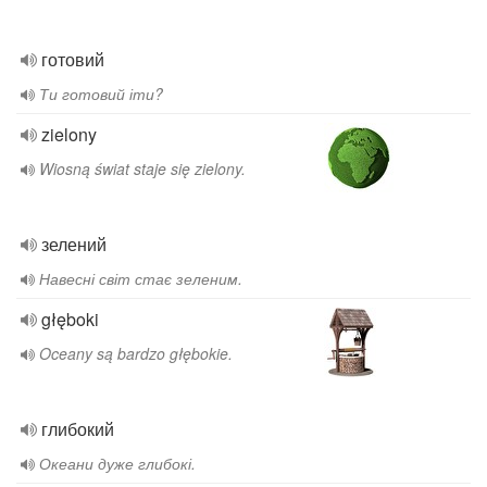
готовий
Ти готовий іти?
zielony
Wiosną świat staje się zielony.
зелений
Навесні світ стає зеленим.
głęboki
Oceany są bardzo głębokie.
глибокий
Океани дуже глибокі.