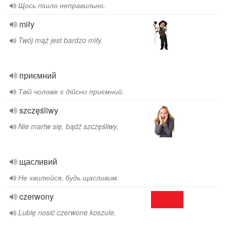
Щось пішло неправильно.
miły
Twój mąż jest bardzo miły.
приємний
Твій чоловік є дійсно приємний.
szczęśliwy
Nie martw się, bądź szczęśliwy.
щасливий
Не хвилюйся, будь щасливим.
czerwony
Lubię nosić czerwone koszule.