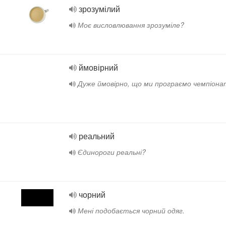
зрозумілий
Моє висловлювання зрозуміле?
ймовірний
Дуже ймовірно, що ми програємо чемпіона
реальний
Єдинороги реальні?
чорний
Мені подобається чорний одяг.