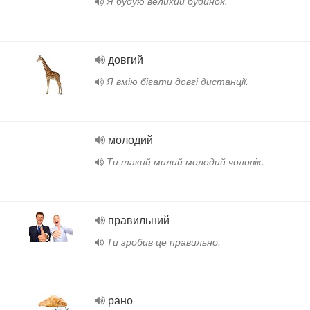
Я будую великий будинок.
довгий
Я вмію бігати довгі дистанції.
молодий
Ти такий милий молодий чоловік.
правильний
Ти зробив це правильно.
рано