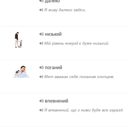
далеко
Я живу далеко звідси.
низький
Мій рівень енергії є дуже низький.
поганий
Мет вважає себе поганим хлопцем.
впевнений
Я впевнений, що з ними буде все гаразд.