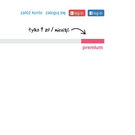
załóż konto
zaloguj się
log in
log in
premium