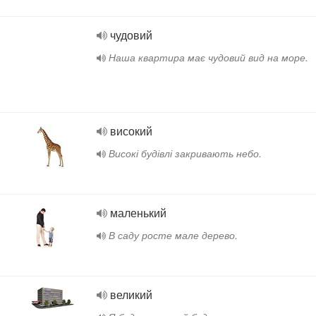
чудовий
Наша квартира має чудовий вид на море.
високий
Високі будівлі закривають небо.
маленький
В саду росте мале дерево.
великий