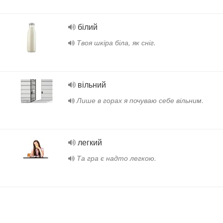
білий
Твоя шкіра біла, як сніг.
вільний
Лише в горах я почуваю себе вільним.
легкий
Та гра є надто легкою.