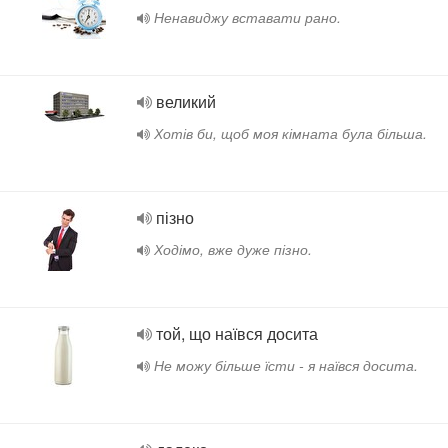
Ненавиджу вставати рано.
великий
Хотів би, щоб моя кімната була більша.
пізно
Ходімо, вже дуже пізно.
той, що наївся досита
Не можу більше їсти - я наївся досита.