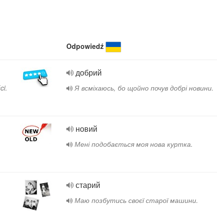
Odpowiedź
добрий
ci.
Я всміхаюсь, бо щойно почув добрі новини.
новий
Мені подобається моя нова куртка.
старий
Маю позбутись своєї старої машини.