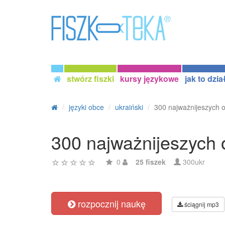
stwórz fiszki
kursy językowe
jak to dzia
języki obce
ukraiński
300 najważnijeszych o
300 najważnijeszych o
0
25 fiszek
300ukr
rozpocznij naukę
ściągnij mp3