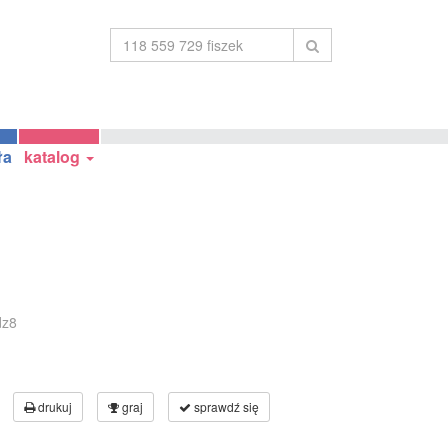
ła
katalog
dz8
drukuj
graj
sprawdź się