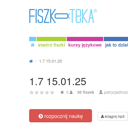
stwórz fiszki
kursy językowe
jak to dzia
1.7 15.01.25
1.7 15.01.25
0
30 fiszek
patrycjadroz
rozpocznij naukę
ściągnij mp3