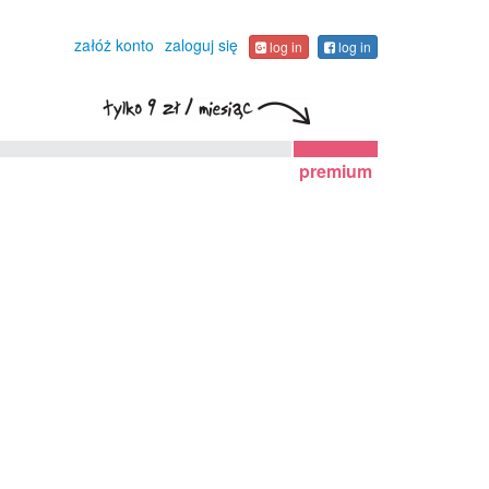
załóż konto
zaloguj się
log in
log in
premium