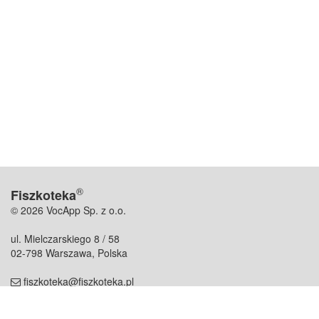
®
Fiszkoteka
© 2026 VocApp Sp. z o.o.
ul. Mielczarskiego 8 / 58
02-798 Warszawa, Polska
fiszkoteka@fiszkoteka.pl
NIP: 951 245 79 19