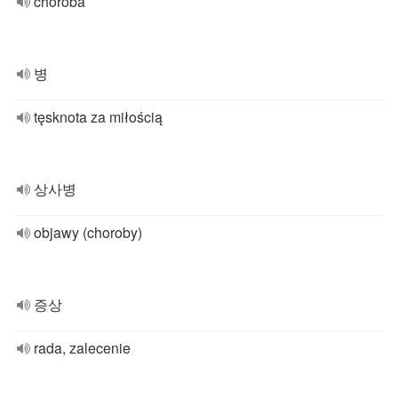
choroba
병
tęsknota za miłością
상사병
objawy (choroby)
증상
rada, zalecenie