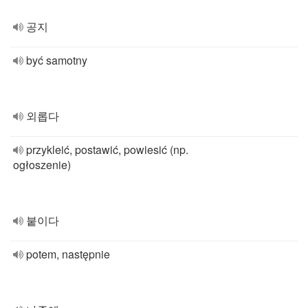
공지
być samotny
외롭다
przykleić, postawić, powiesić (np.
ogłoszenie)
붙이다
potem, następnie