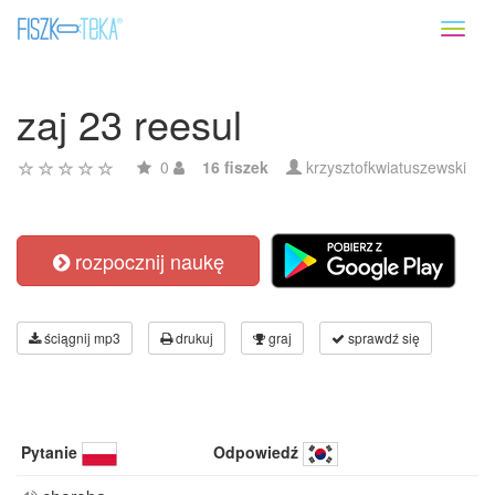
Toggl
naviga
zaj 23 reesul
0
16 fiszek
krzysztofkwiatuszewski
rozpocznij naukę
ściągnij mp3
drukuj
graj
sprawdź się
Pytanie
Odpowiedź