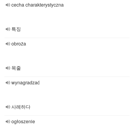
cecha charakterystyczna
특징
obroża
목줄
wynagradzać
사례하다
ogłoszenie