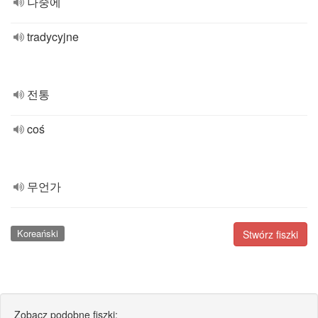
나중에
tradycyjne
전통
coś
무언가
Koreański
Stwórz fiszki
Zobacz podobne fiszki: