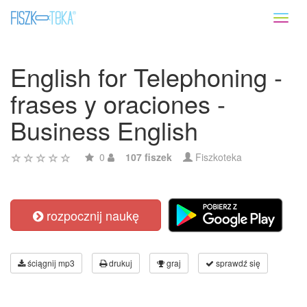
Toggl
naviga
English for Telephoning -
frases y oraciones -
Business English
0
107 fiszek
Fiszkoteka
rozpocznij naukę
ściągnij mp3
drukuj
graj
sprawdź się