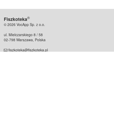
®
Fiszkoteka
© 2026 VocApp Sp. z o.o.
ul. Mielczarskiego 8 / 58
02-798 Warszawa, Polska
fiszkoteka@fiszkoteka.pl
NIP: 951 245 79 19
REGON: 369 727 696
Kontakt
O firmie