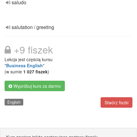
saludo
salutation / greeting
+9 fiszek
Lekcja jest częścią kursu
"
Business English
"
(w sumie
1 027 fiszek
)
Wypróbuj kurs za darmo
English
Stwórz fiszki
Kurs zawiera także następujące zestawy fiszek: