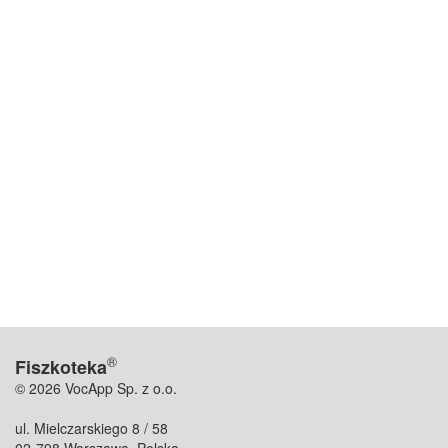
®
Fiszkoteka
© 2026 VocApp Sp. z o.o.
ul. Mielczarskiego 8 / 58