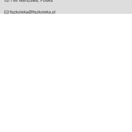
02-798 Warszawa, Polska
fiszkoteka@fiszkoteka.pl
NIP: 951 245 79 19
REGON: 369 727 696
Kontakt
O firmie
odezwij się do nas
o nas
współpraca
partnerzy
dla prasy
praca
staż
Oferty
blog
dla rodzin
2000+ opinii
dla korepetytorów