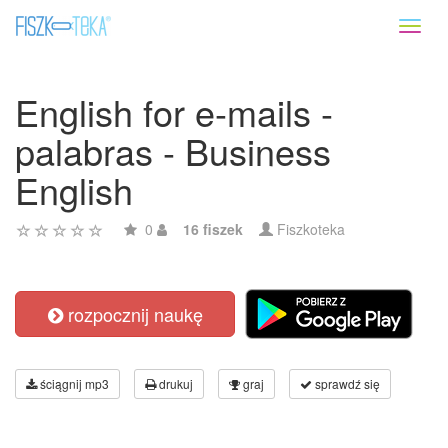
Toggl
naviga
English for e-mails -
palabras - Business
English
0
16 fiszek
Fiszkoteka
rozpocznij naukę
ściągnij mp3
drukuj
graj
sprawdź się