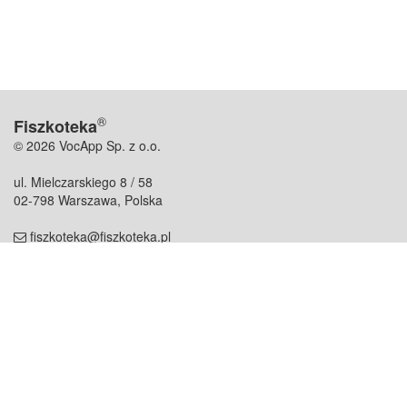
®
Fiszkoteka
© 2026 VocApp Sp. z o.o.
ul. Mielczarskiego 8 / 58
02-798 Warszawa, Polska
fiszkoteka@fiszkoteka.pl
NIP: 951 245 79 19
REGON: 369 727 696