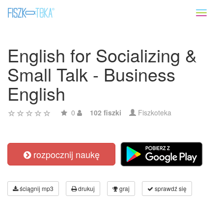
Toggl
naviga
English for Socializing &
Small Talk - Business
English
0
102 fiszki
Fiszkoteka
rozpocznij naukę
ściągnij mp3
drukuj
graj
sprawdź się