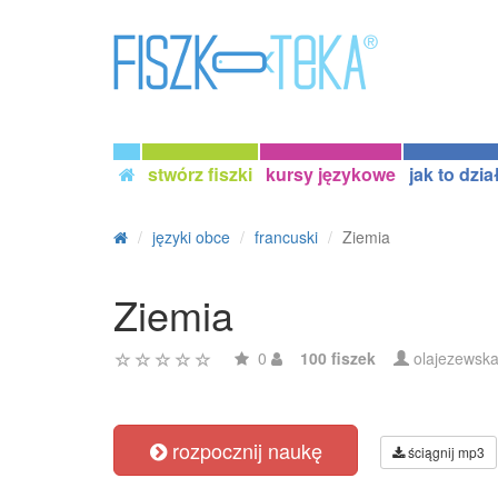
stwórz fiszki
kursy językowe
jak to dzia
języki obce
francuski
Ziemia
Ziemia
0
100 fiszek
olajezewsk
rozpocznij naukę
ściągnij mp3