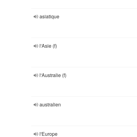
asiatique
l'Asie (f)
l'Australie (f)
australien
l'Europe