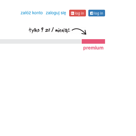
załóż konto
zaloguj się
log in
log in
premium