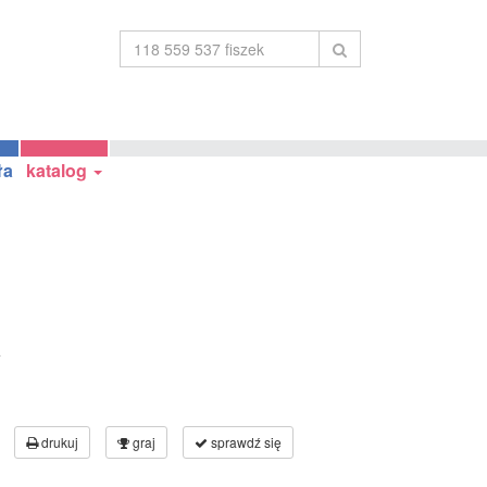
ła
katalog
a
drukuj
graj
sprawdź się