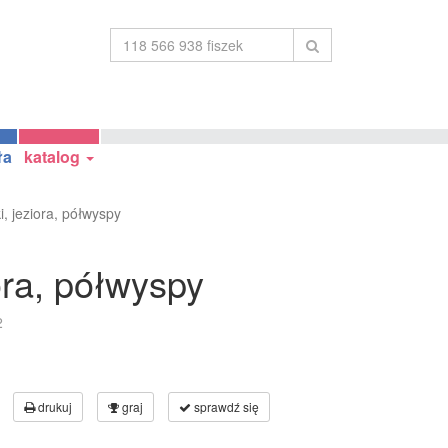
ła
katalog
i, jeziora, półwyspy
ora, półwyspy
2
drukuj
graj
sprawdź się