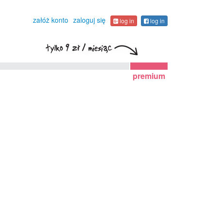
załóż konto
zaloguj się
log in
log in
premium