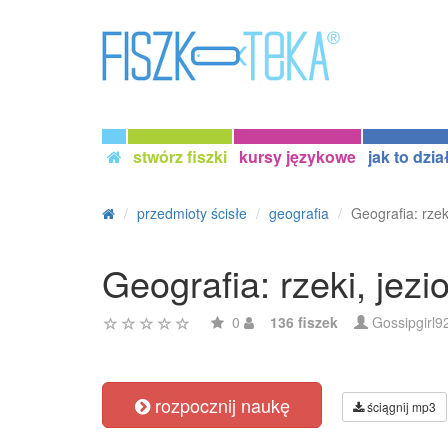
stwórz fiszki
kursy językowe
jak to dzia
przedmioty ścisłe
geografia
Geografia: rzek
Geografia: rzeki, jezi
0
136 fiszek
Gossipgirl9
rozpocznij naukę
ściągnij mp3