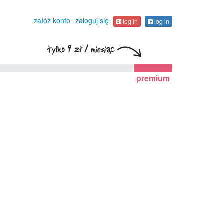
załóż konto
zaloguj się
log in
log in
premium