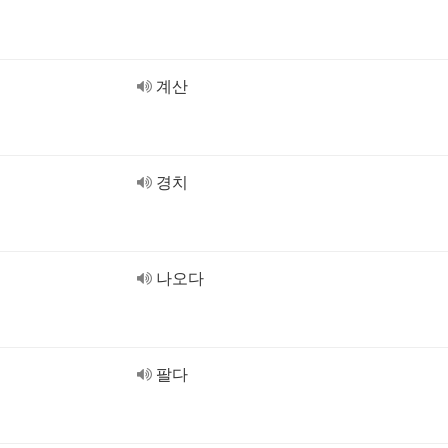
계산
경치
나오다
팔다