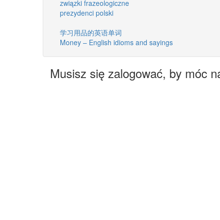
związki frazeologiczne
prezydenci polski
学习用品的英语单词
Money – English idioms and sayings
Musisz się zalogować, by móc n