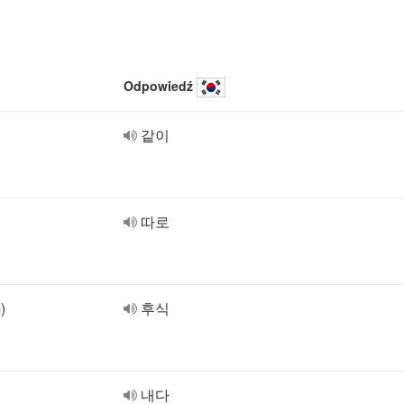
Odpowiedź
같이
따로
)
후식
내다