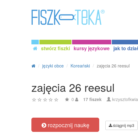
stwórz fiszki
kursy językowe
jak to dzia
języki obce
Koreański
zajęcia 26 reesul
zajęcia 26 reesul
0
17 fiszek
krzysztofkwi
rozpocznij naukę
ściągnij mp3