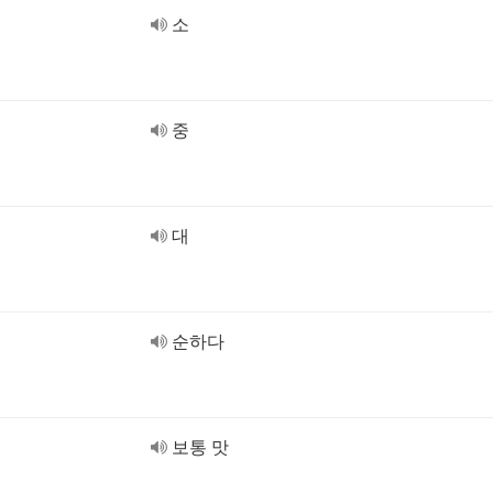
소
중
대
순하다
보통 맛