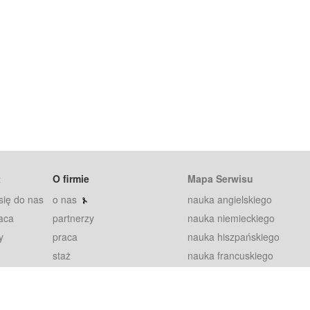
t
O firmie
Mapa Serwisu
się do nas
o nas
nauka angielskiego
aca
partnerzy
nauka niemieckiego
y
praca
nauka hiszpańskiego
staż
nauka francuskiego
blog
nauka rosyjskiego
in
2000+ opinii
nauka norweskiego
petytorów