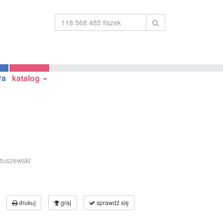
ła
katalog
atuszewski
drukuj
graj
sprawdź się