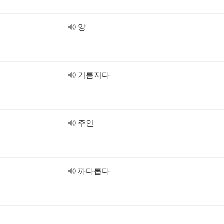
양
기름지다
주인
까다롭다