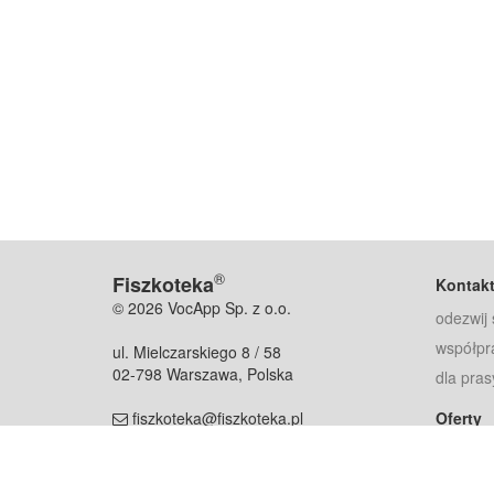
®
Fiszkoteka
Kontak
© 2026 VocApp Sp. z o.o.
odezwij 
współpr
ul. Mielczarskiego 8 / 58
02-798 Warszawa, Polska
dla pras
fiszkoteka@fiszkoteka.pl
Oferty
dla rodz
NIP: 951 245 79 19
dla kore
REGON: 369 727 696