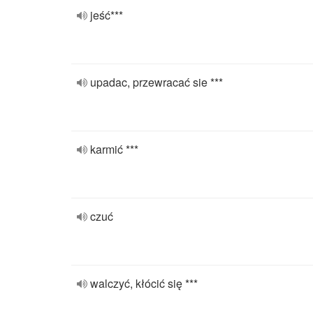
jeść***
upadac, przewracać sie ***
karmić ***
czuć
walczyć, kłócić się ***