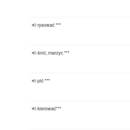
rysować ***
śnić, marzyc ***
pić ***
kierować***