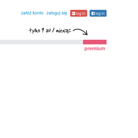
załóż konto
zaloguj się
log in
log in
premium