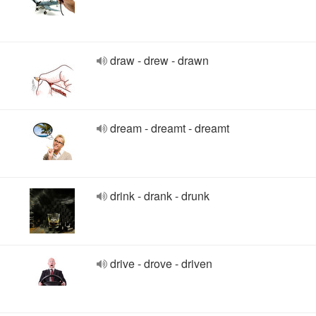
draw - drew - drawn
dream - dreamt - dreamt
drink - drank - drunk
drive - drove - driven