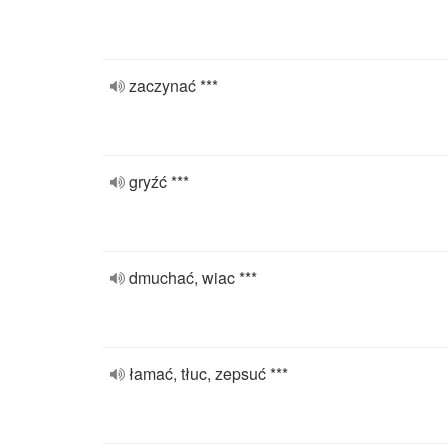
zaczynać ***
gryźć ***
dmuchać, wiac ***
łamać, tłuc, zepsuć ***