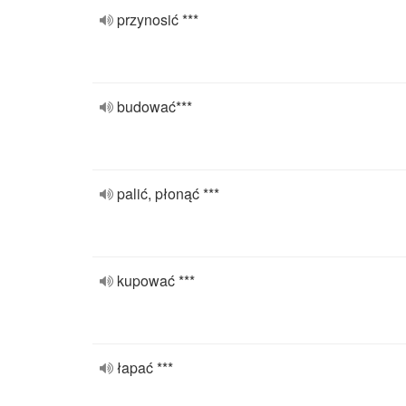
przynosić ***
budować***
palić, płonąć ***
kupować ***
łapać ***