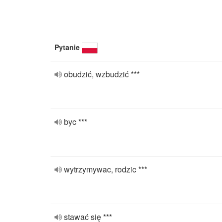
Pytanie
obudzić, wzbudzić ***
byc ***
wytrzymywac, rodzic ***
stawać się ***