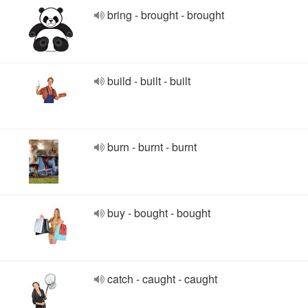
bring - brought - brought
build - built - built
burn - burnt - burnt
buy - bought - bought
catch - caught - caught