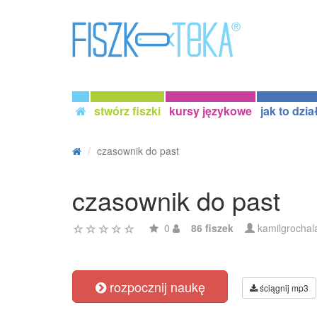
stwórz fiszki
kursy językowe
jak to dzia
czasownik do past
czasownik do past
0
86 fiszek
kamilgrochal
rozpocznij naukę
ściągnij mp3