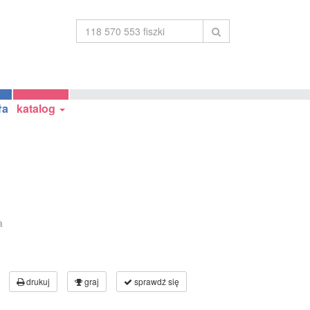
ła
katalog
a
drukuj
graj
sprawdź się