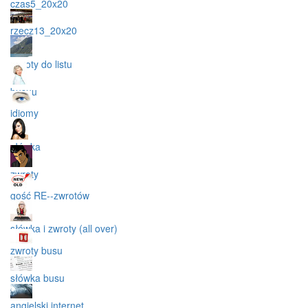
czas5_20x20
rzecz13_20x20
zwroty do listu
busuu
idiomy
słówka
zwroty
gość RE--zwrotów
słówka i zwroty (all over)
zwroty busu
słówka busu
angielski internet