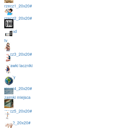
rzecz1_20x20#
rzecz2_20x20#
wyglad
tv
rzecz3_20x20#
wstawki laczniki
sporty
rzecz4_20x20#
zaimki miejsca
rzecz5_20x20#
czas2_20x20#