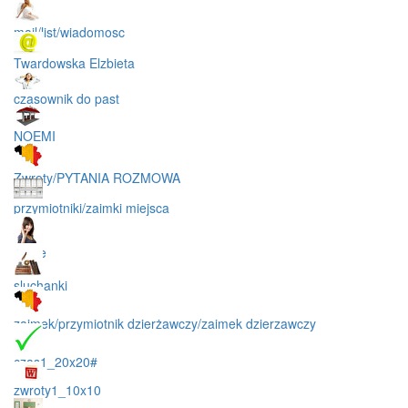
mail/list/wiadomosc
Twardowska Elzbieta
czasownik do past
NOEMI
Zwroty/PYTANIA ROZMOWA
przymiotniki/zaimki miejsca
rozne
sluchanki
zaimek/przymiotnik dzierżawczy/zaimek dzierzawczy
czas1_20x20#
zwroty1_10x10