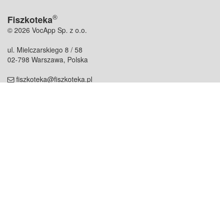
®
Fiszkoteka
© 2026 VocApp Sp. z o.o.
ul. Mielczarskiego 8 / 58
02-798 Warszawa, Polska
fiszkoteka@fiszkoteka.pl
NIP: 951 245 79 19
REGON: 369 727 696
Kontakt
O firmie
odezwij się do nas
o nas
współpraca
partnerzy