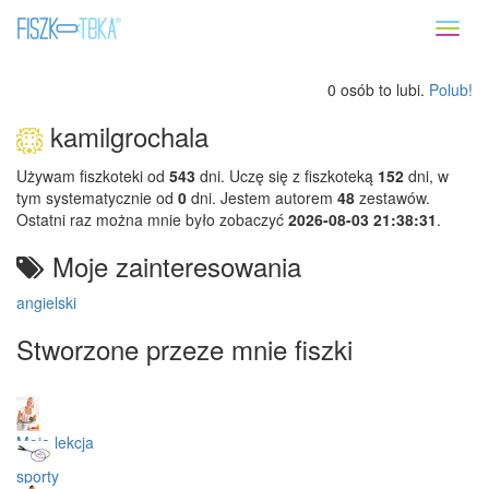
Toggl
naviga
0 osób to lubi.
Polub!
kamilgrochala
Używam fiszkoteki od
543
dni. Uczę się z fiszkoteką
152
dni, w
tym systematycznie od
0
dni. Jestem autorem
48
zestawów.
Ostatni raz można mnie było zobaczyć
2026-08-03 21:38:31
.
Moje zainteresowania
angielski
Stworzone przeze mnie fiszki
Moja lekcja
sporty