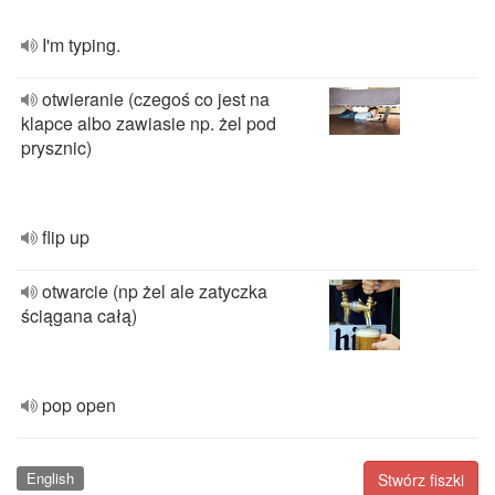
I'm typing.
otwieranie (czegoś co jest na
klapce albo zawiasie np. żel pod
prysznic)
flip up
otwarcie (np żel ale zatyczka
ściągana całą)
pop open
English
Stwórz fiszki