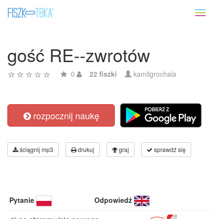
Toggl
naviga
gość RE--zwrotów
0
22 fiszki
kamilgrochala
rozpocznij naukę
ściągnij mp3
drukuj
graj
sprawdź się
Pytanie
Odpowiedź