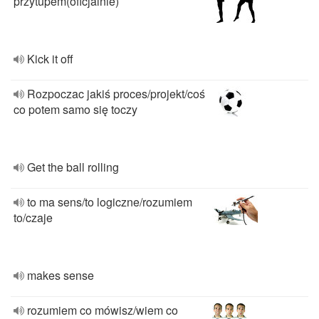
przytupem(oficjalnie)
Kick it off
Rozpoczac jakiś proces/projekt/coś
co potem samo się toczy
Get the ball rolling
to ma sens/to logiczne/rozumiem
to/czaje
makes sense
rozumiem co mówisz/wiem co