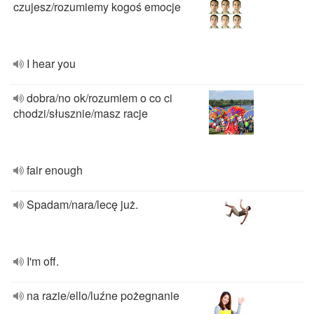
czujesz/rozumiemy kogoś emocje
I hear you
dobra/no ok/rozumiem o co ci
chodzi/słusznie/masz racje
fair enough
Spadam/nara/lecę już.
I'm off.
na razie/ello/luźne pożegnanie