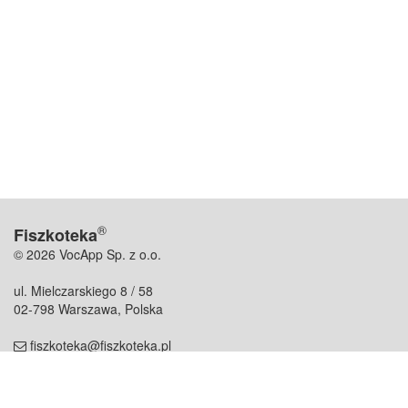
®
Fiszkoteka
© 2026 VocApp Sp. z o.o.
ul. Mielczarskiego 8 / 58
02-798 Warszawa, Polska
fiszkoteka@fiszkoteka.pl
NIP: 951 245 79 19
REGON: 369 727 696