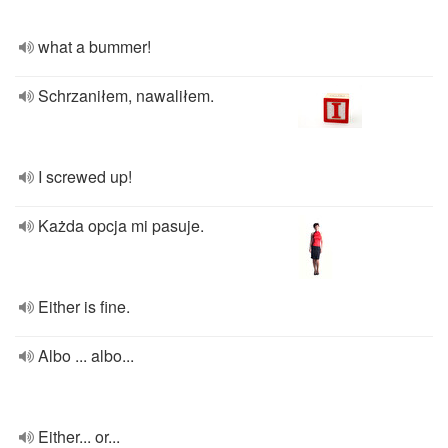
what a bummer!
Schrzaniłem, nawaliłem.
I screwed up!
Każda opcja mi pasuje.
Either is fine.
Albo ... albo...
Either... or...