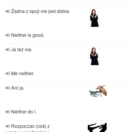
Żadna z opcji nie jest dobra.
Neither is good.
Ja też nie.
Me neither.
Ani ja.
Neither do I.
Rozpoczac (coś) z