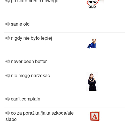
po staremu/nic nowego
same old
nigdy nie było lepiej
never been better
nie mogę narzekać
can't complain
co za porażka!/jaka szkoda/ale
slabo