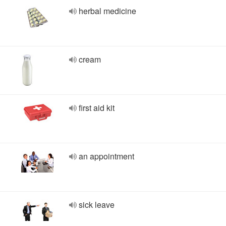
herbal medicine
cream
first aid kit
an appointment
sick leave