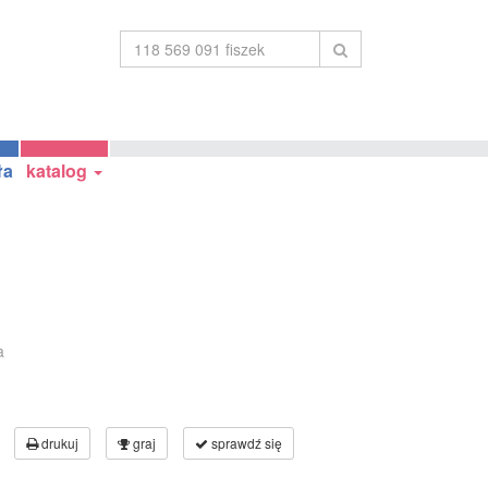
ła
katalog
a
drukuj
graj
sprawdź się