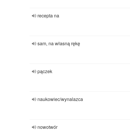
recepta na
sam, na własną rękę
pączek
naukowiec/wynalazca
nowotwór