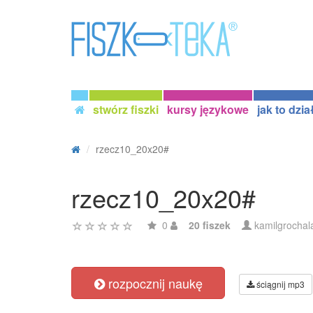
stwórz fiszki
kursy językowe
jak to dzia
rzecz10_20x20#
rzecz10_20x20#
0
20 fiszek
kamilgrochal
rozpocznij naukę
ściągnij mp3