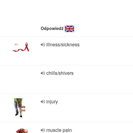
Odpowiedź
illness/sickness
chills/shivers
injury
muscle pain