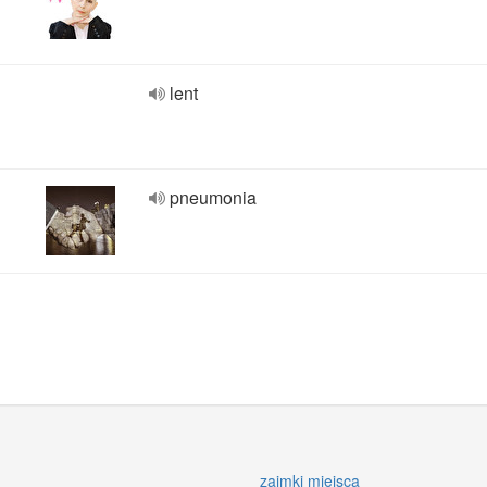
lent
pneumonia
zaimki miejsca