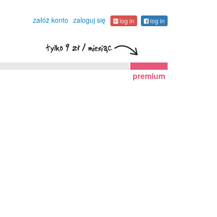
załóż konto
zaloguj się
log in
log in
premium