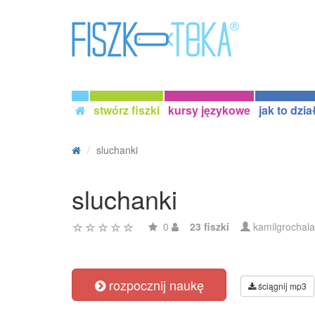
stwórz fiszki
kursy językowe
jak to dzia
sluchanki
sluchanki
0
23 fiszki
kamilgrochala
rozpocznij naukę
ściągnij mp3