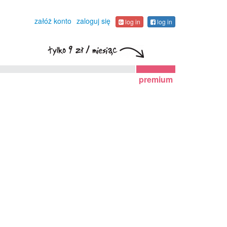
załóż konto
zaloguj się
log in
log in
premium