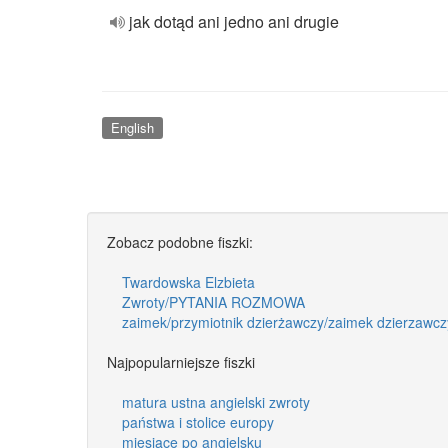
jak dotąd ani jedno ani drugie
English
Zobacz podobne fiszki:
Twardowska Elzbieta
Zwroty/PYTANIA ROZMOWA
zaimek/przymiotnik dzierżawczy/zaimek dzierzawcz
Najpopularniejsze fiszki
matura ustna angielski zwroty
państwa i stolice europy
miesiące po angielsku