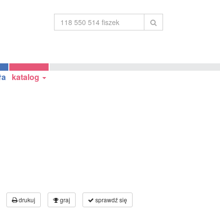
ła
katalog
drukuj
graj
sprawdź się