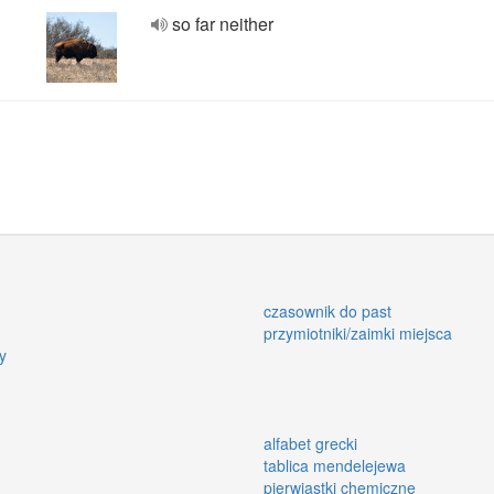
so far neither
czasownik do past
przymiotniki/zaimki miejsca
y
alfabet grecki
tablica mendelejewa
pierwiastki chemiczne