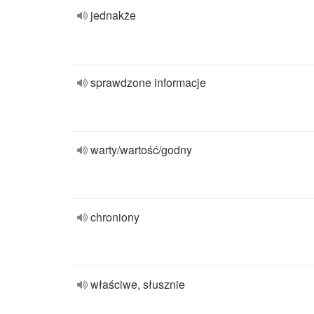
jednakże
sprawdzone informacje
warty/wartość/godny
chroniony
właściwe, słusznie