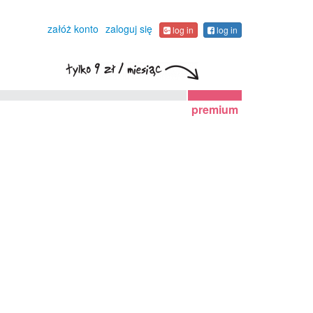
załóż konto
zaloguj się
log in
log in
premium