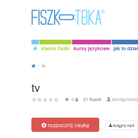
stwórz fiszki
kursy językowe
jak to dzia
tv
tv
0
21 fiszek
kamilgrochal
rozpocznij naukę
ściągnij mp3