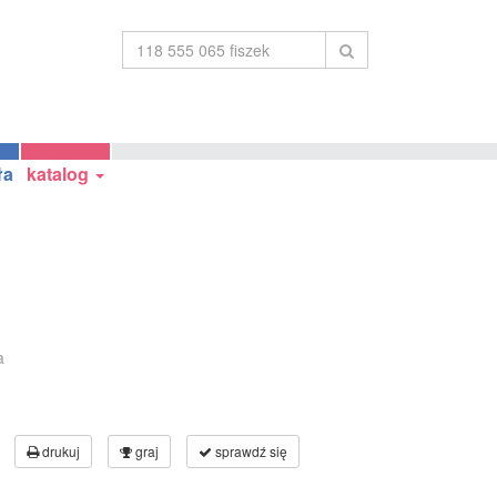
ła
katalog
a
drukuj
graj
sprawdź się