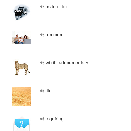
action film
rom com
wildlife/documentary
life
inquiring