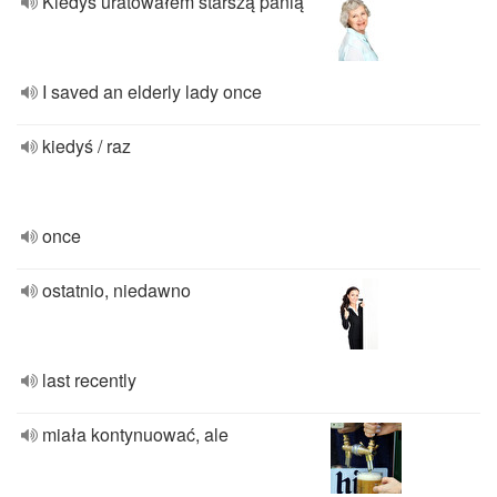
Kiedyś uratowałem starszą panią
I saved an elderly lady once
kiedyś / raz
once
ostatnio, niedawno
last recently
miała kontynuować, ale