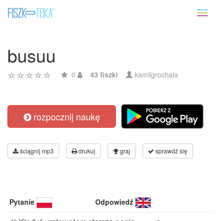
Toggl
naviga
busuu
0
43 fiszki
kamilgrochala
rozpocznij naukę
ściągnij mp3
drukuj
graj
sprawdź się
Pytanie
Odpowiedź