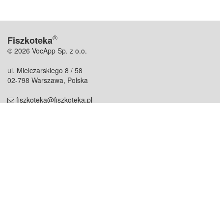
®
Fiszkoteka
© 2026 VocApp Sp. z o.o.
ul. Mielczarskiego 8 / 58
02-798 Warszawa, Polska
fiszkoteka@fiszkoteka.pl
NIP: 951 245 79 19
REGON: 369 727 696
Kontakt
O firmie