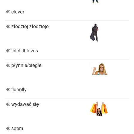
clever
złodziej złodzieje
thief, thieves
płynnie/biegle
fluently
wydawać się
seem