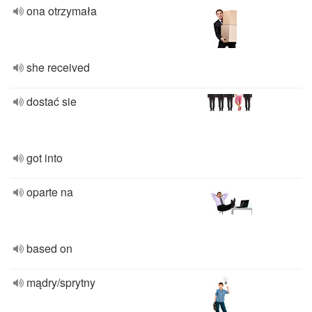
ona otrzymała
she received
dostać sie
got into
oparte na
based on
mądry/sprytny