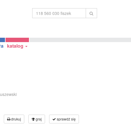
ła
katalog
tuszewski
drukuj
graj
sprawdź się