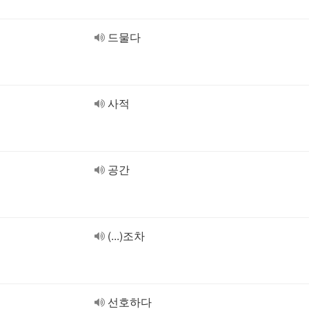
드물다
사적
공간
(...)조차
선호하다