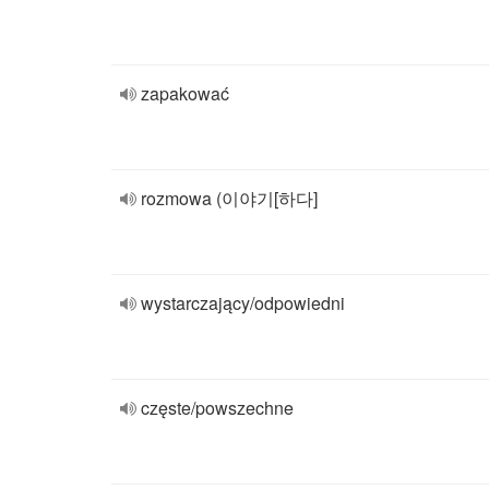
zapakować
rozmowa (이야기[하다]
wystarczający/odpowiedni
częste/powszechne