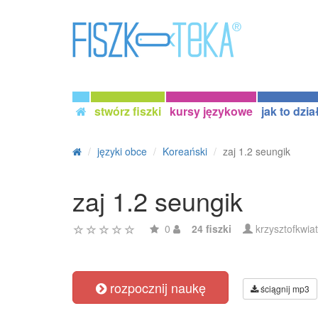
stwórz fiszki
kursy językowe
jak to dzia
języki obce
Koreański
zaj 1.2 seungik
zaj 1.2 seungik
0
24 fiszki
krzysztofkwia
rozpocznij naukę
ściągnij mp3