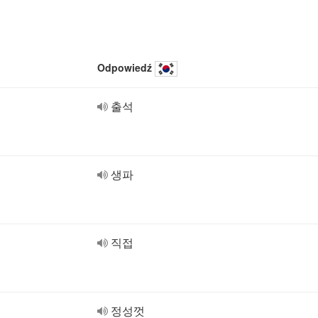
Odpowiedź
출석
생파
직접
정성껏