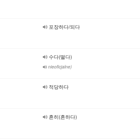
포장하다/되다
수다(떨다)
nieoficjalne)
적당하다
흔히(흔하다)