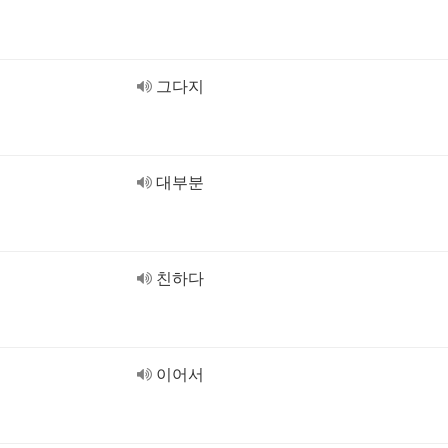
그다지
대부분
친하다
이어서