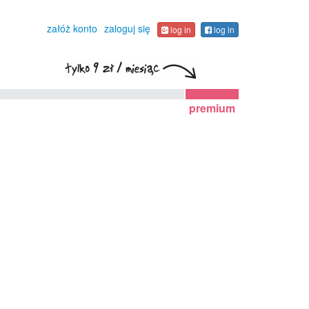
załóż konto
zaloguj się
log in
log in
premium