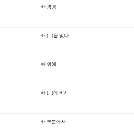
광경
(...)을 맞다
위해
(...)에 비해
부분에서