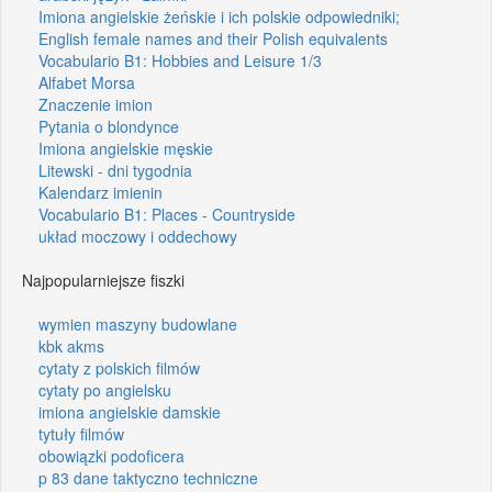
Imiona angielskie żeńskie i ich polskie odpowiedniki;
English female names and their Polish equivalents
Vocabulario B1: Hobbies and Leisure 1/3
Alfabet Morsa
Znaczenie imion
Pytania o blondynce
Imiona angielskie męskie
Litewski - dni tygodnia
Kalendarz imienin
Vocabulario B1: Places - Countryside
układ moczowy i oddechowy
Najpopularniejsze fiszki
wymien maszyny budowlane
kbk akms
cytaty z polskich filmów
cytaty po angielsku
imiona angielskie damskie
tytuły filmów
obowiązki podoficera
p 83 dane taktyczno techniczne