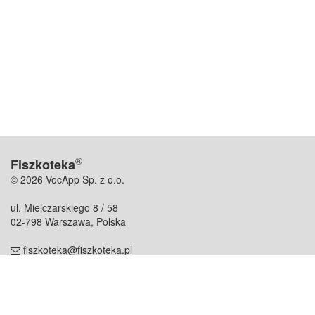
®
Fiszkoteka
© 2026 VocApp Sp. z o.o.
ul. Mielczarskiego 8 / 58
02-798 Warszawa, Polska
fiszkoteka@fiszkoteka.pl
NIP: 951 245 79 19
REGON: 369 727 696