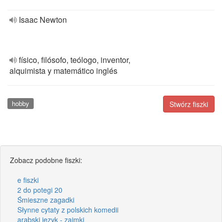
Isaac Newton
físico, filósofo, teólogo, inventor,
alquimista y matemático inglés
hobby
Stwórz fiszki
Zobacz podobne fiszki:
e fiszki
2 do potegi 20
Śmieszne zagadki
Słynne cytaty z polskich komedii
arabski język - zaimki