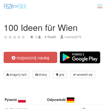
Toggl
naviga
100 Ideen für Wien
0
4 fiszki
macieq976
rozpocznij naukę
ściągnij mp3
drukuj
graj
sprawdź się
Pytanie
Odpowiedź