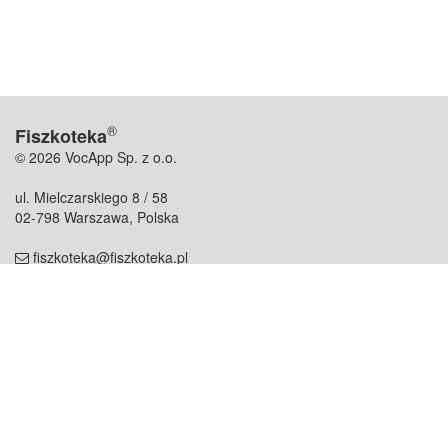
®
Fiszkoteka
© 2026 VocApp Sp. z o.o.
ul. Mielczarskiego 8 / 58
02-798 Warszawa, Polska
fiszkoteka@fiszkoteka.pl
NIP: 951 245 79 19
REGON: 369 727 696