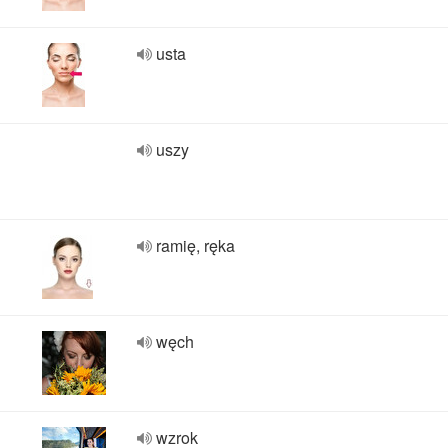
usta
uszy
ramię, ręka
węch
wzrok