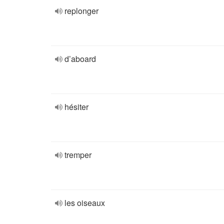
replonger
d’aboard
hésiter
tremper
les oiseaux