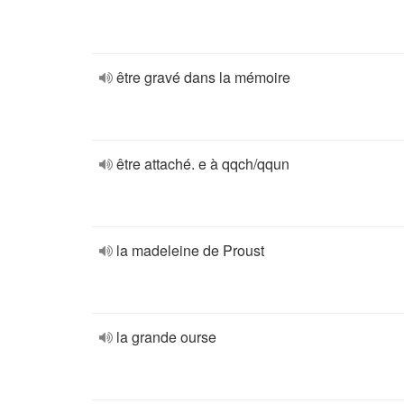
être gravé dans la mémoire
être attaché. e à qqch/qqun
la madeleine de Proust
la grande ourse