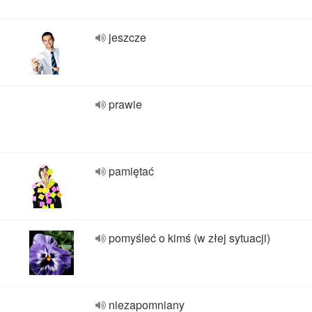
jeszcze
prawie
pamiętać
pomyśleć o kimś (w złej sytuacji)
niezapomniany