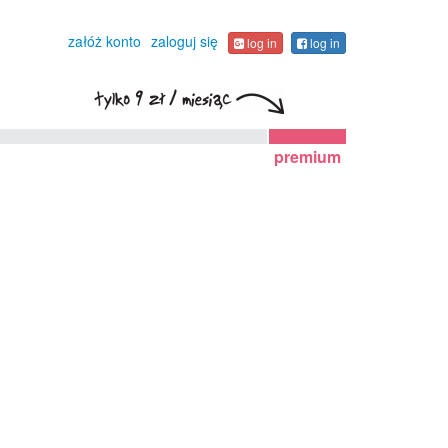
załóż konto
zaloguj się
log in
log in
premium