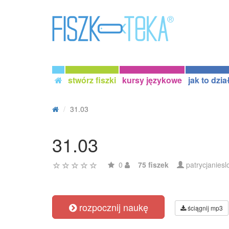
stwórz fiszki
kursy językowe
jak to dzia
31.03
31.03
0
75 fiszek
patrycjaniesl
rozpocznij naukę
ściągnij mp3