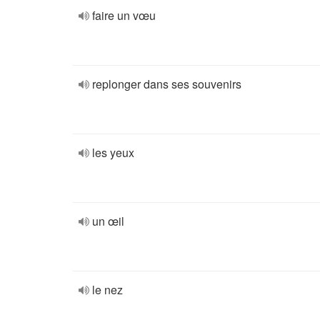
faire un vœu
replonger dans ses souvenirs
les yeux
un œil
le nez