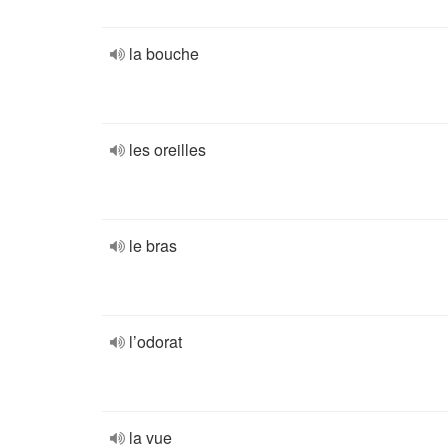
la bouche
les oreilles
le bras
l’odorat
la vue