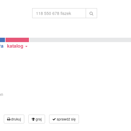
ła
katalog
on
drukuj
graj
sprawdź się