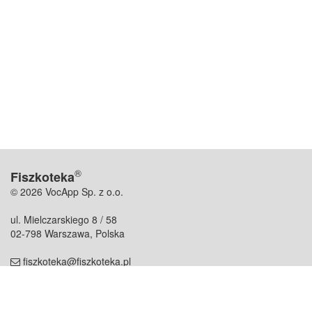
®
Fiszkoteka
© 2026 VocApp Sp. z o.o.
ul. Mielczarskiego 8 / 58
02-798 Warszawa, Polska
fiszkoteka@fiszkoteka.pl
NIP: 951 245 79 19
REGON: 369 727 696