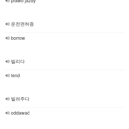
prawo jazdy
운전면허증
borrow
빌리다
lend
빌려주다
oddawać