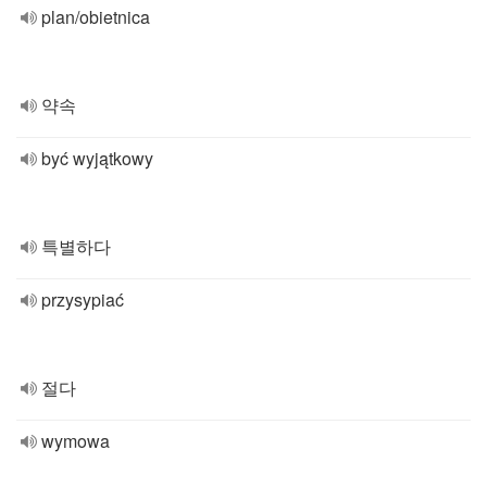
plan/obietnica
약속
być wyjątkowy
특별하다
przysypiać
절다
wymowa