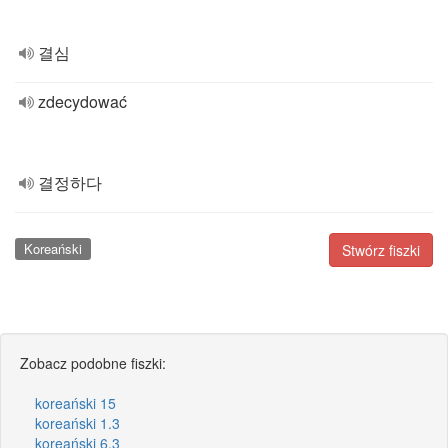
결심
zdecydować
결정하다
Koreański
Stwórz fiszki
Zobacz podobne fiszki:
koreański 15
koreański 1.3
koreański 6.3