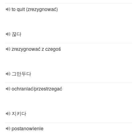
to quit (zrezygnować)
끊다
zrezygnować z czegoś
그만두다
ochraniać/przestrzegać
지키다
postanowienie