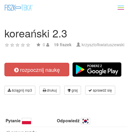
Toggl
naviga
koreański 2.3
0
19 fiszek
krzysztofkwiatuszewski
rozpocznij naukę
ściągnij mp3
drukuj
graj
sprawdź się
Pytanie
Odpowiedź