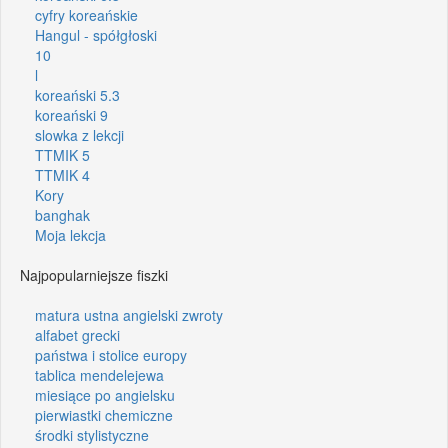
cyfry koreańskie
Hangul - spółgłoski
10
l
koreański 5.3
koreański 9
slowka z lekcji
TTMIK 5
TTMIK 4
Kory
banghak
Moja lekcja
Najpopularniejsze fiszki
matura ustna angielski zwroty
alfabet grecki
państwa i stolice europy
tablica mendelejewa
miesiące po angielsku
pierwiastki chemiczne
środki stylistyczne