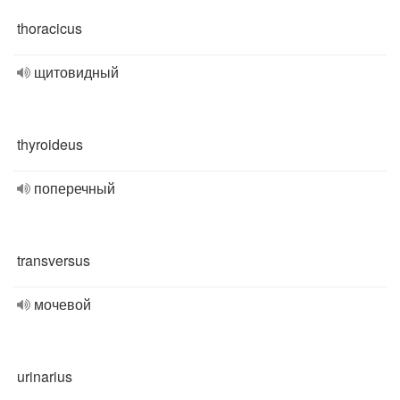
thoracicus
щитовидный
thyroideus
поперечный
transversus
мочевой
urinarius