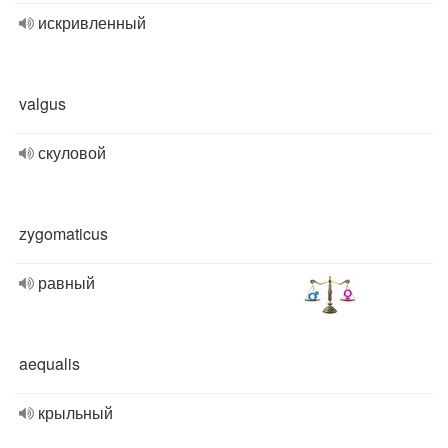
искривленный
valgus
скуловой
zygomaticus
равный
aequalis
крыльный