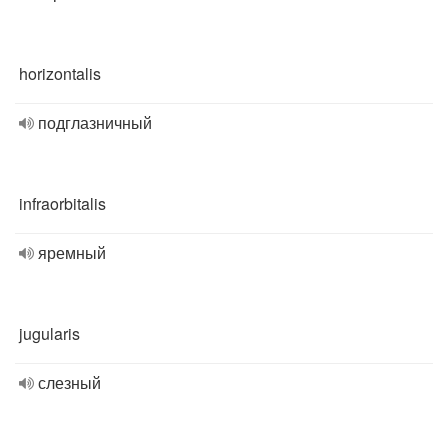
horizontalis
подглазничный
infraorbitalis
яремный
jugularis
слезный