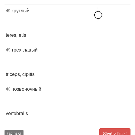
круглый
teres, etis
трехглавый
triceps, cipitis
позвоночный
vertebralis
łaciński
Stwórz fiszki