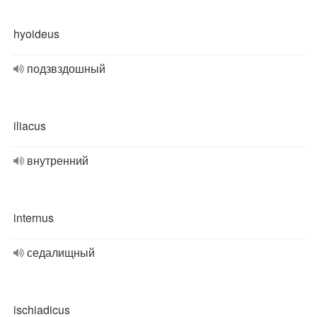
hyoideus
подзвздошный
iliacus
внутренний
internus
седалищный
ischiadicus