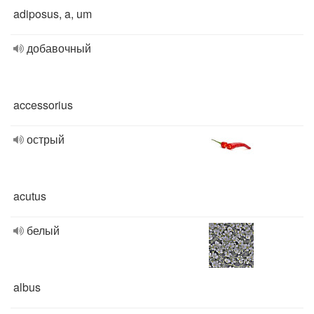
adiposus, a, um
добавочный
accessorius
острый
acutus
белый
albus