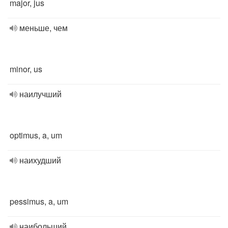
major, jus
меньше, чем
minor, us
наилучший
optimus, a, um
наихудший
pessimus, a, um
наибольший