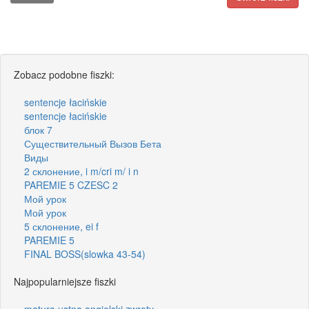
Zobacz podobne fiszki:
sentencje łacińskie
sentencje łacińskie
блок 7
Существительный Вызов Бета
Виды
2 склонение, i m/cri m/ i n
PAREMIE 5 CZESC 2
Мой урок
Мой урок
5 склонение, ei f
PAREMIE 5
FINAL BOSS(slowka 43-54)
Najpopularniejsze fiszki
matura ustna angielski zwroty