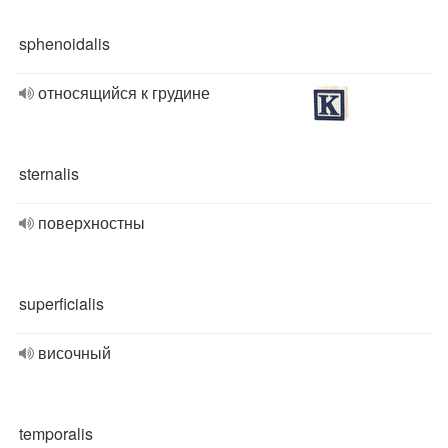
sphenoidalis
относящийся к грудине
sternalis
поверхностны
superficialis
височный
temporalis