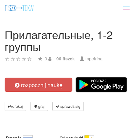
Toggl
naviga
Прилагательные, 1-2
группы
0
96 fiszek
mpetrina
rozpocznij naukę
drukuj
graj
sprawdź się