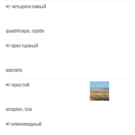
четырехглавый
quadriceps, cipitis
крестцовый
sacralis
простой
simplex, icis
клиновидный