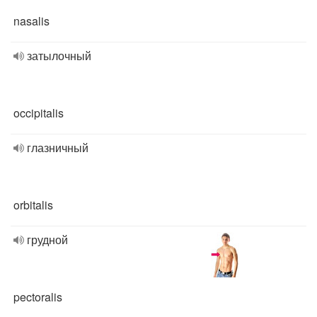
nasalis
затылочный
occipitalis
глазничный
orbitalis
грудной
pectoralis