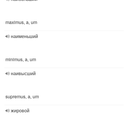
maximus, a, um
наименьший
minimus, a, um
наивысший
supremus, a, um
жировой