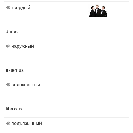
твердый
durus
наружный
externus
волокнистый
fibrosus
подъязычный