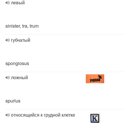
левый
sinister, tra, trum
губчатый
spongiosus
ложный
spurius
относящийся к грудной клетке