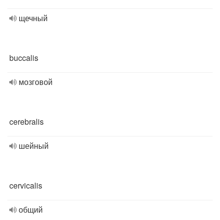
щечный
buccalis
мозговой
cerebralis
шейный
cervicalis
общий