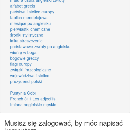
alfabet grecki
państwa i stolice europy
tablica mendelejewa
miesiące po angielsku
pierwiastki chemiczne
środki stylistyczne
lalka streszczenie
podstawowe zwroty po angielsku
wierzę w boga
bogowie greccy
flagi europy
związki frazeologiczne
województwa i stolice
prezydenci polski
Pustynia Gobi
French 311 Les adjectifs
Imiona angielskie męskie
Musisz się zalogować, by móc napisać