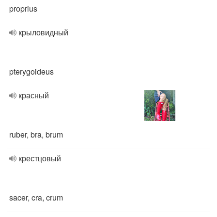
proprius
крыловидный
pterygoideus
красный
ruber, bra, brum
крестцовый
sacer, cra, crum