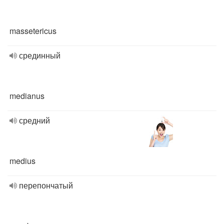
massetericus
срединный
medianus
средний
medius
перепончатый