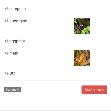
courgette
aubergine
eggplant
maïs
But
francuski
Stwórz fiszki