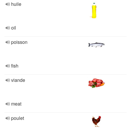
huile
oil
poisson
fish
viande
meat
poulet