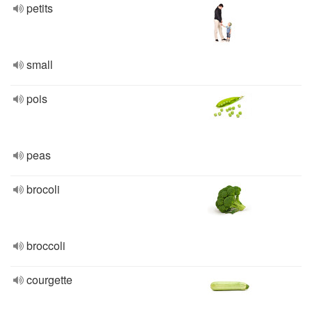
petits
small
pois
peas
brocoli
broccoli
courgette