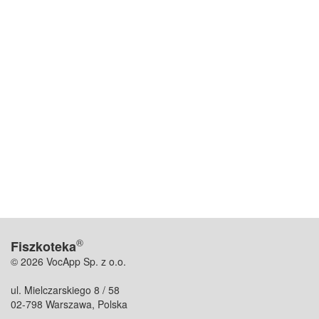
®
Fiszkoteka
© 2026 VocApp Sp. z o.o.
ul. Mielczarskiego 8 / 58
02-798 Warszawa, Polska