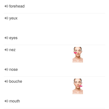
forehead
yeux
eyes
nez
nose
bouche
mouth