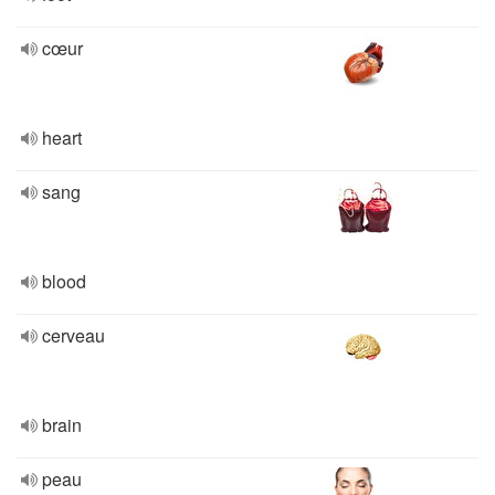
cœur
heart
sang
blood
cerveau
brain
peau