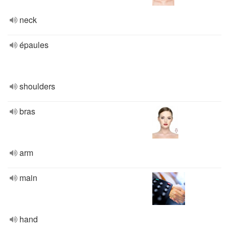
neck
épaules
shoulders
bras
arm
main
hand