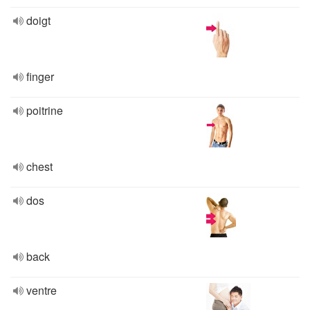
doigt
finger
poitrine
chest
dos
back
ventre