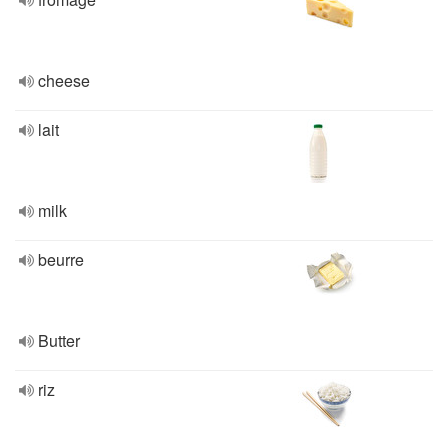
cheese
lait
milk
beurre
Butter
riz