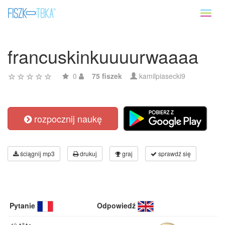
Toggl
naviga
francuskinkuuuurwaaaa
0
75 fiszek
kamilpiasecki9
rozpocznij naukę
ściągnij mp3
drukuj
graj
sprawdź się
Pytanie
Odpowiedź