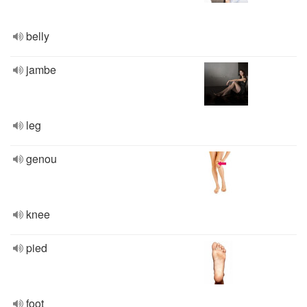
belly
jambe
leg
genou
knee
pied
foot