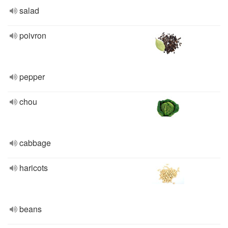
salad
poivron
pepper
chou
cabbage
haricots
beans