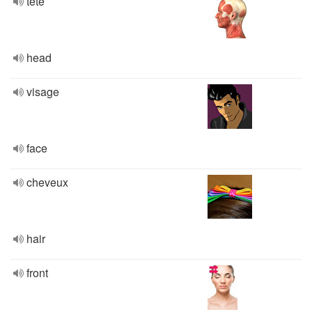
tête
head
visage
face
cheveux
hair
front