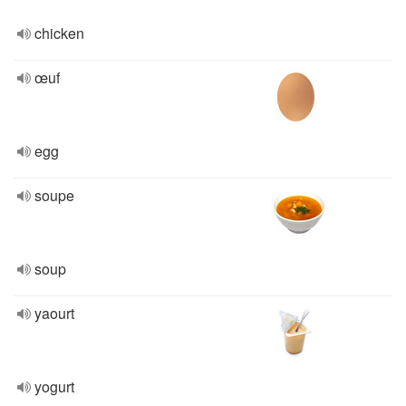
chicken
œuf
egg
soupe
soup
yaourt
yogurt