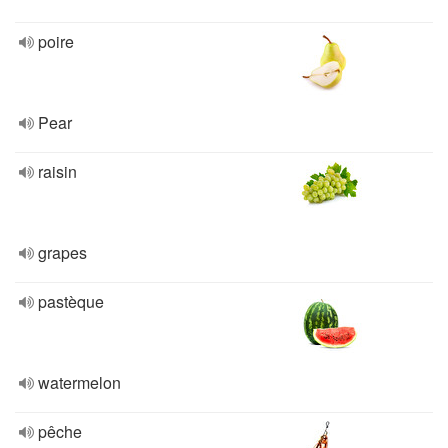
poire
Pear
raisin
grapes
pastèque
watermelon
pêche