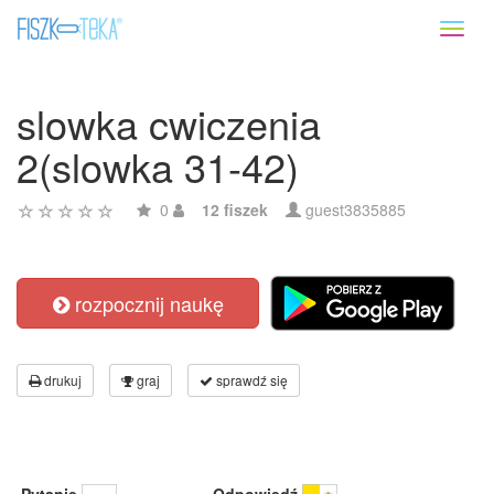
Toggl
naviga
slowka cwiczenia
2(slowka 31-42)
0
12 fiszek
guest3835885
rozpocznij naukę
drukuj
graj
sprawdź się