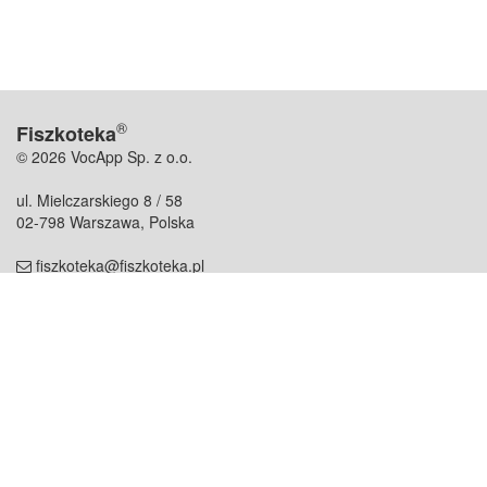
®
Fiszkoteka
© 2026 VocApp Sp. z o.o.
ul. Mielczarskiego 8 / 58
02-798 Warszawa, Polska
fiszkoteka@fiszkoteka.pl
NIP: 951 245 79 19
REGON: 369 727 696