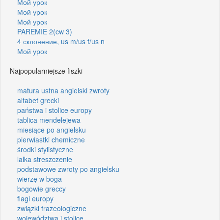
Мой урок
Мой урок
Мой урок
PAREMIE 2(cw 3)
4 склонение, us m/us f/us n
Мой урок
Najpopularniejsze fiszki
matura ustna angielski zwroty
alfabet grecki
państwa i stolice europy
tablica mendelejewa
miesiące po angielsku
pierwiastki chemiczne
środki stylistyczne
lalka streszczenie
podstawowe zwroty po angielsku
wierzę w boga
bogowie greccy
flagi europy
związki frazeologiczne
województwa i stolice