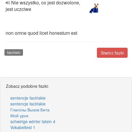
Nie wszystko, co jest dozwolone,
jest uczciwe
non omne quod licet honestum est
łaciński
Stwórz fiszki
Zobacz podobne fiszki:
sentencje łacińskie
sentencje łacińskie
Глаголы Вызов Бета
Мой урок
schwirige wörter latein 4
Vokabeltest 1