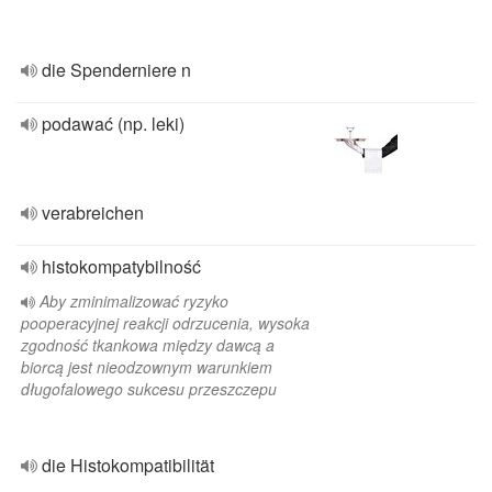
die Spenderniere n
podawać (np. leki)
verabreichen
histokompatybilność
Aby zminimalizować ryzyko
pooperacyjnej reakcji odrzucenia, wysoka
zgodność tkankowa między dawcą a
biorcą jest nieodzownym warunkiem
długofalowego sukcesu przeszczepu
die Histokompatibilität