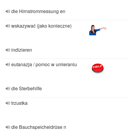
die Hirnstrommessung en
wskazywać (jako konieczne)
indizieren
eutanazja / pomoc w umieraniu
die Sterbehilfe
trzustka
die Bauchspeicheldrüse n