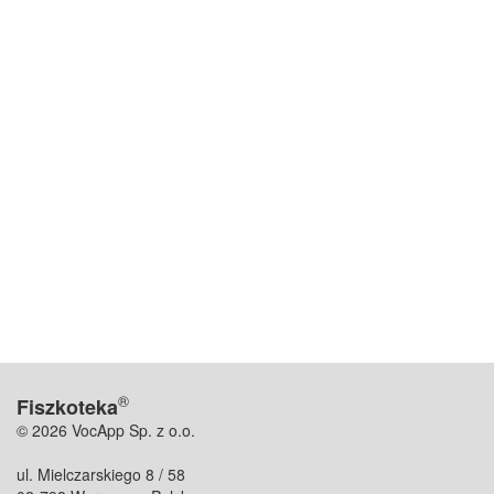
®
Fiszkoteka
© 2026 VocApp Sp. z o.o.
ul. Mielczarskiego 8 / 58