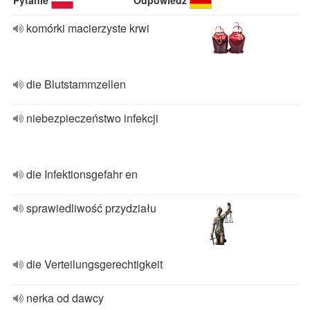
Pytanie
Odpowiedź
komórki macierzyste krwi
die Blutstammzellen
niebezpieczeństwo infekcji
die Infektionsgefahr en
sprawiedliwość przydziału
die Verteilungsgerechtigkeit
nerka od dawcy