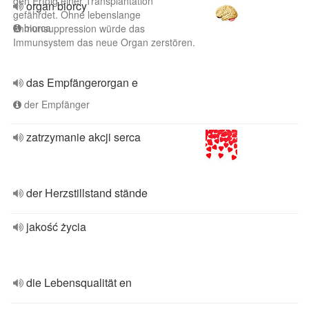
den Erfolg einer Transplantation
organ biorcy
gefährdet. Ohne lebenslange
biorca
Immunsuppression würde das
Immunsystem das neue Organ zerstören.
das Empfängerorgan e
der Empfänger
zatrzymanie akcji serca
der Herzstillstand stände
jakość życia
die Lebensqualität en