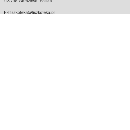
02-798 Warszawa, Polska
fiszkoteka@fiszkoteka.pl
NIP: 951 245 79 19
REGON: 369 727 696
Kontakt
O firmie
odezwij się do nas
o nas
współpraca
partnerzy
dla prasy
praca
staż
Oferty
blog
dla rodzin
2000+ opinii