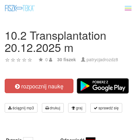
Toggl
naviga
10.2 Transplantation
20.12.2025 m
0
30 fiszek
patrycjadrozdz8
rozpocznij naukę
ściągnij mp3
drukuj
graj
sprawdź się