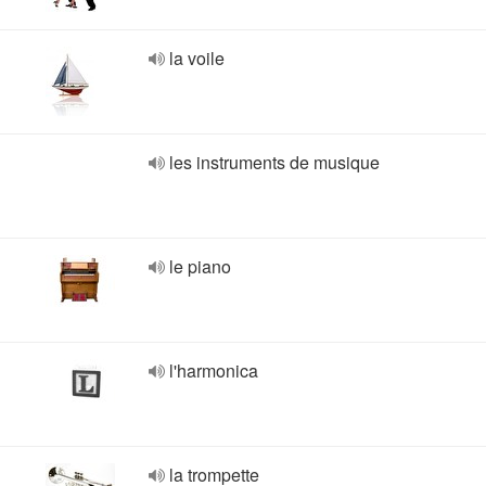
la voile
les instruments de musique
le piano
l'harmonica
la trompette