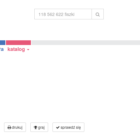
ła
katalog
drukuj
graj
sprawdź się