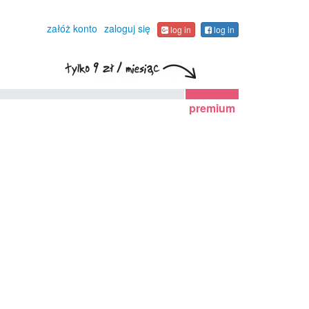
załóż konto
zaloguj się
log in
log in
premium