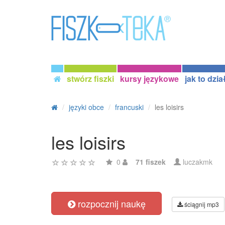
stwórz fiszki
kursy językowe
jak to dzia
języki obce
francuski
les loisirs
les loisirs
0
71 fiszek
luczakmk
rozpocznij naukę
ściągnij mp3