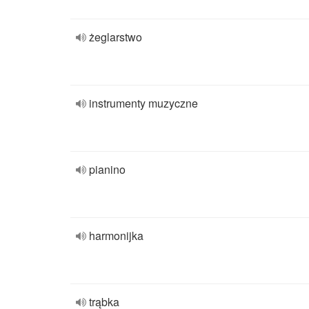
żeglarstwo
instrumenty muzyczne
pianino
harmonijka
trąbka