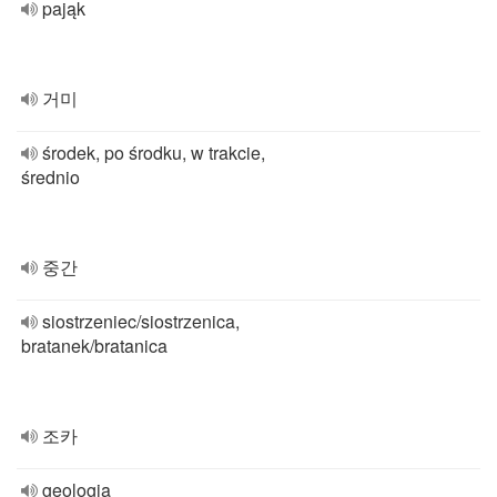
pająk
거미
środek, po środku, w trakcie,
średnio
중간
siostrzeniec/siostrzenica,
bratanek/bratanica
조카
geologia