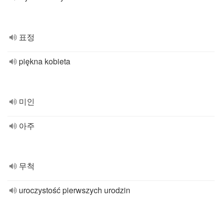
표정
piękna kobieta
미인
아주
무척
uroczystość pierwszych urodzin