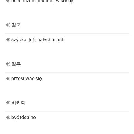
ostatecznie, finalnie, w końcy
결국
szybko, już, natychmiast
얼른
przesuwać się
비키다
być idealne