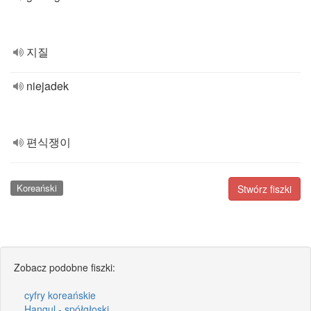
지질
niejadek
편식쟁이
Koreański
Stwórz fiszki
Zobacz podobne fiszki:
cyfry koreańskie
Hangul - spółgłoski