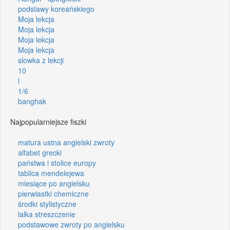
podstawy koreańskiego
Moja lekcja
Moja lekcja
Moja lekcja
Moja lekcja
slowka z lekcji
10
l
1/6
banghak
Najpopularniejsze fiszki
matura ustna angielski zwroty
alfabet grecki
państwa i stolice europy
tablica mendelejewa
miesiące po angielsku
pierwiastki chemiczne
środki stylistyczne
lalka streszczenie
podstawowe zwroty po angielsku