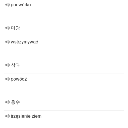
podwórko
마당
wstrzymywać
참다
powódź
홍수
trzęsienie ziemi