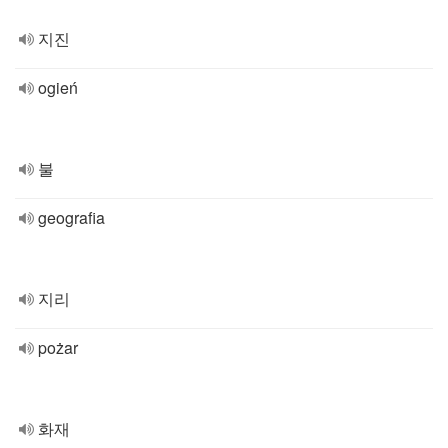
지진
ogień
불
geografia
지리
pożar
화재