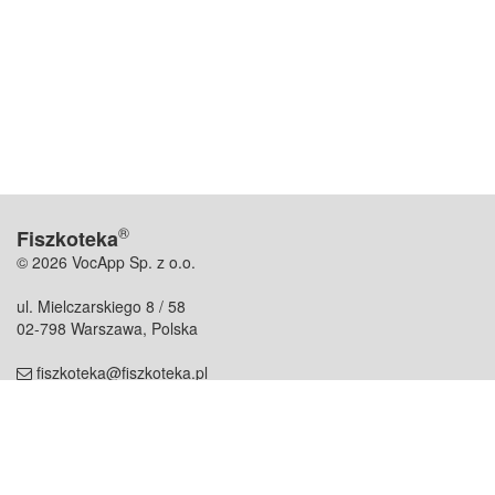
®
Fiszkoteka
© 2026 VocApp Sp. z o.o.
ul. Mielczarskiego 8 / 58
02-798 Warszawa, Polska
fiszkoteka@fiszkoteka.pl
NIP: 951 245 79 19
REGON: 369 727 696