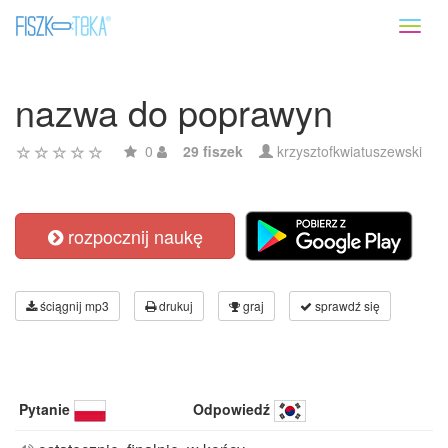
Toggl
naviga
nazwa do poprawyn
0
29 fiszek
krzysztofkwiatuszewski
rozpocznij naukę
ściągnij mp3
drukuj
graj
sprawdź się
Pytanie
Odpowiedź