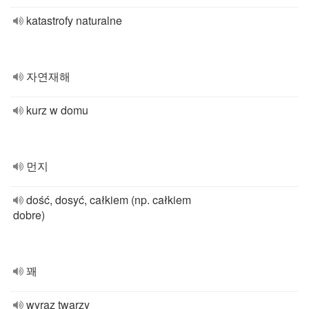
katastrofy naturalne
자연재해
kurz w domu
먼지
dość, dosyć, całkiem (np. całkiem
dobre)
꽤
wyraz twarzy