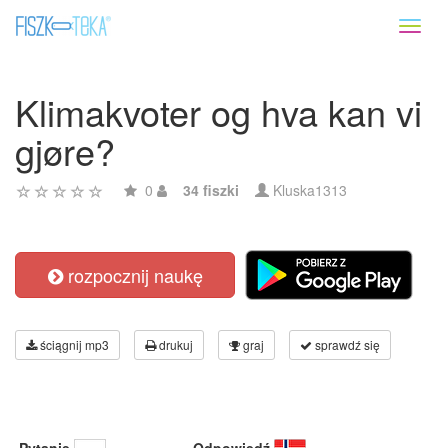
Toggl
naviga
Klimakvoter og hva kan vi
gjøre?
0
34 fiszki
Kluska1313
rozpocznij naukę
ściągnij mp3
drukuj
graj
sprawdź się