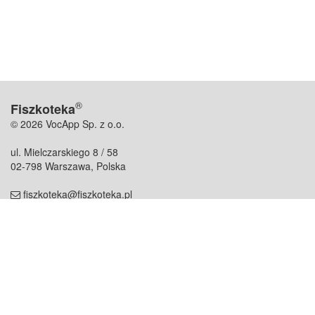
®
Fiszkoteka
© 2026 VocApp Sp. z o.o.
ul. Mielczarskiego 8 / 58
02-798 Warszawa, Polska
fiszkoteka@fiszkoteka.pl
NIP: 951 245 79 19
REGON: 369 727 696