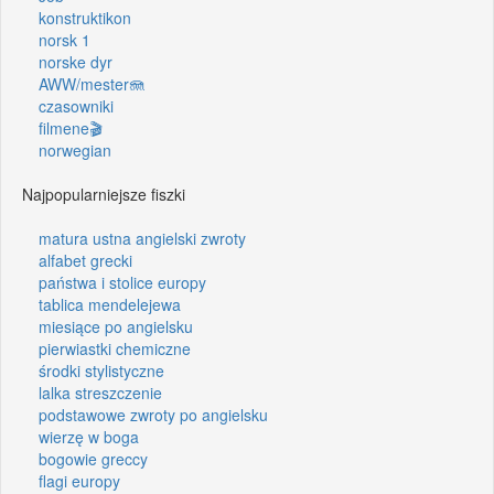
konstruktikon
norsk 1
norske dyr
AWW/mester🪼
czasowniki
filmene🎬
norwegian
Najpopularniejsze fiszki
matura ustna angielski zwroty
alfabet grecki
państwa i stolice europy
tablica mendelejewa
miesiące po angielsku
pierwiastki chemiczne
środki stylistyczne
lalka streszczenie
podstawowe zwroty po angielsku
wierzę w boga
bogowie greccy
flagi europy