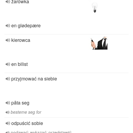
żarówka
en glødepære
kierowca
en bilist
przyjmować na siebie
påta seg
besteme seg for
odpuścić sobie
podawać; wykazać; przedstawić;