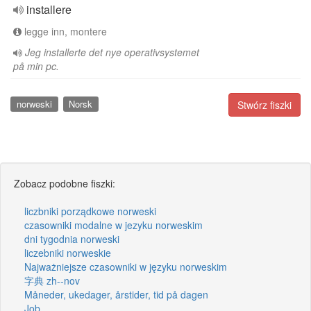
installere
legge inn, montere
Jeg installerte det nye operativsystemet
på min pc.
norweski
Norsk
Stwórz fiszki
Zobacz podobne fiszki:
liczbniki porządkowe norweski
czasowniki modalne w jezyku norweskim
dni tygodnia norweski
liczebniki norweskie
Najważniejsze czasowniki w języku norweskim
字典 zh--nov
Måneder, ukedager, årstider, tid på dagen
Job