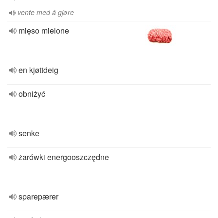
vente med å gjøre
mięso mielone
en kjøttdeig
obniżyć
senke
żarówki energooszczędne
sparepærer