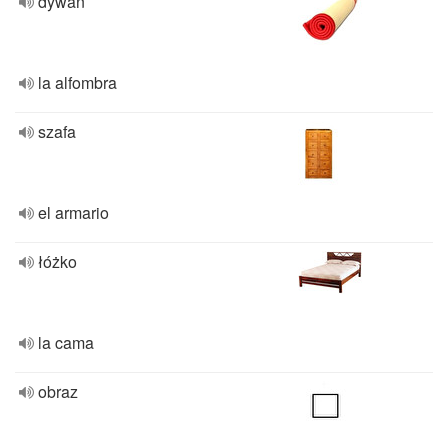
dywan
la alfombra
szafa
el armario
łóżko
la cama
obraz