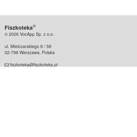
®
Fiszkoteka
© 2026 VocApp Sp. z o.o.
ul. Mielczarskiego 8 / 58
02-798 Warszawa, Polska
fiszkoteka@fiszkoteka.pl
NIP: 951 245 79 19
REGON: 369 727 696
Kontakt
O firmie