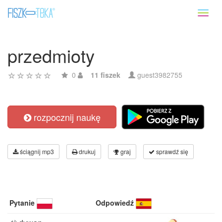
Toggl
naviga
przedmioty
0
11 fiszek
guest3982755
rozpocznij naukę
ściągnij mp3
drukuj
graj
sprawdź się
Pytanie
Odpowiedź