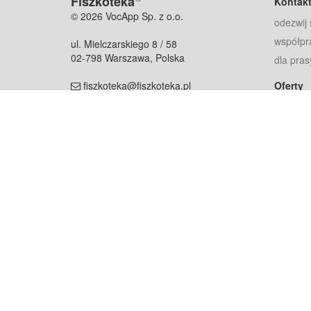
Fiszkoteka
Kontak
© 2026 VocApp Sp. z o.o.
odezwij 
współpr
ul. Mielczarskiego 8 / 58
02-798 Warszawa, Polska
dla pras
fiszkoteka@fiszkoteka.pl
Oferty
dla rodz
NIP: 951 245 79 19
dla kore
REGON: 369 727 696
Pomoc
Najczęst
Projekt współf