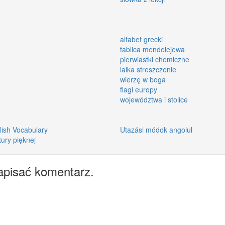
alfabet grecki
tablica mendelejewa
pierwiastki chemiczne
lalka streszczenie
wierzę w boga
flagi europy
województwa i stolice
lish Vocabulary
Utazási módok angolul
tury pięknej
apisać komentarz.