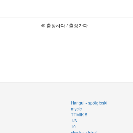
출장하다 / 출장가다
Hangul - spółgłoski
mycie
TTMIK 5
1/6
10
slowka z lekcji