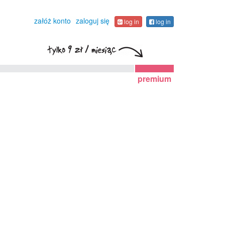
załóż konto
zaloguj się
log in
log in
premium