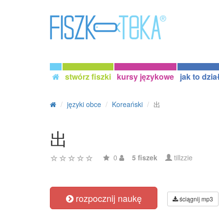
stwórz fiszki
kursy językowe
jak to dzia
języki obce
Koreański
出
出
0
5 fiszek
tillzzie
rozpocznij naukę
ściągnij mp3