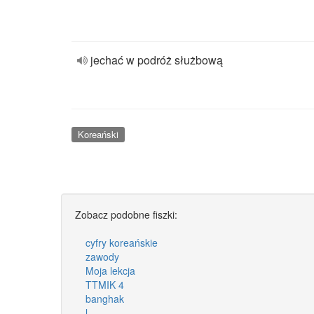
jechać w podróż służbową
Koreański
Zobacz podobne fiszki:
cyfry koreańskie
zawody
Moja lekcja
TTMIK 4
banghak
l