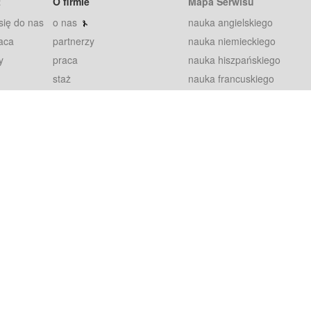
t
O firmie
Mapa Serwisu
się do nas
o nas
nauka angielskiego
aca
partnerzy
nauka niemieckiego
y
praca
nauka hiszpańskiego
staż
nauka francuskiego
blog
nauka rosyjskiego
in
2000+ opinii
nauka norweskiego
petytorów
nauka szwedzkiego
Warunki
fiszki
100% gwarancja
sze pytania
najnowsze lekcje
regulamin
Extra
prywatność i ciasteczka
RODO
plugin
inansowany przez Unię Europejską ze środków Europejskiego Funduszu Rozwoju Regionalnego w ramach Programu Operacyjnego Int