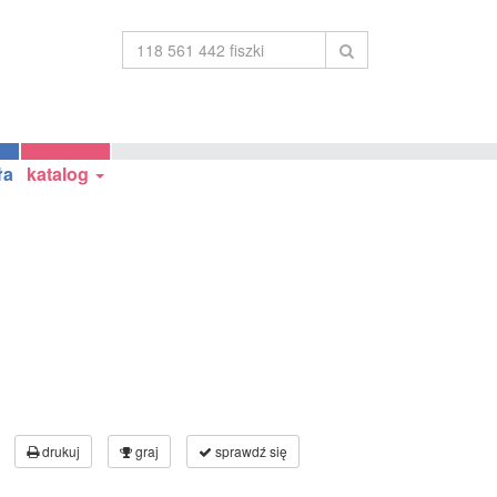
ła
katalog
drukuj
graj
sprawdź się