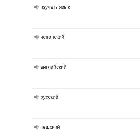
изучать язык
испанский
английский
русский
чешский