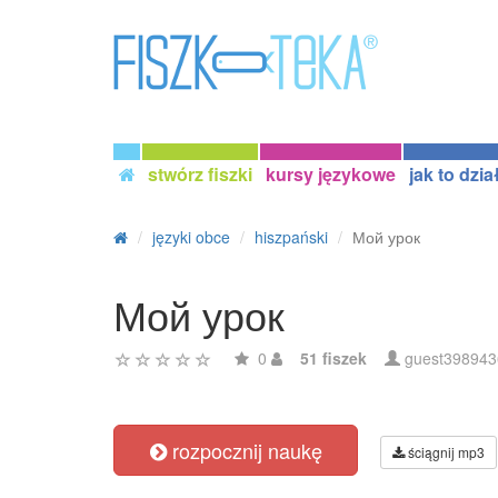
stwórz fiszki
kursy językowe
jak to dzia
języki obce
hiszpański
Мой урок
Мой урок
0
51 fiszek
guest398943
rozpocznij naukę
ściągnij mp3