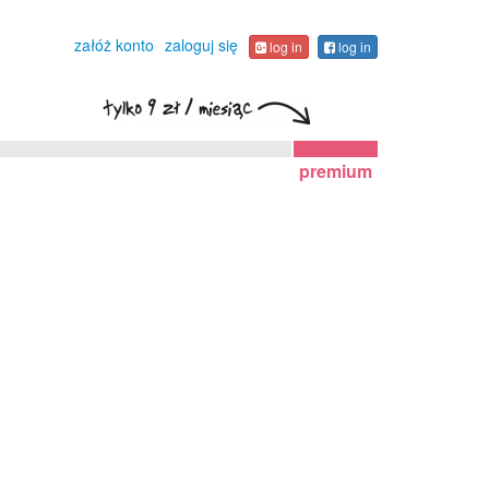
załóż konto
zaloguj się
log in
log in
premium