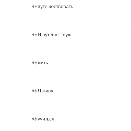
путешествовать
Я путешествую
жить
Я живу
учиться