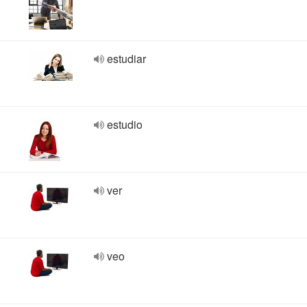
estudiar
estudio
ver
veo