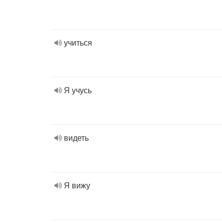
учиться
Я учусь
видеть
Я вижу