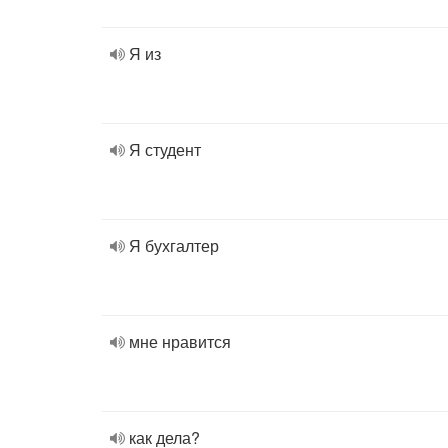
Я из
Я студент
Я бухгалтер
мне нравится
как дела?