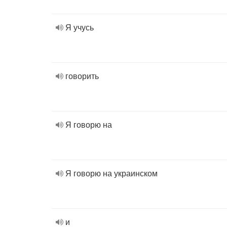
Я учусь
говорить
Я говорю на
Я говорю на украинском
и