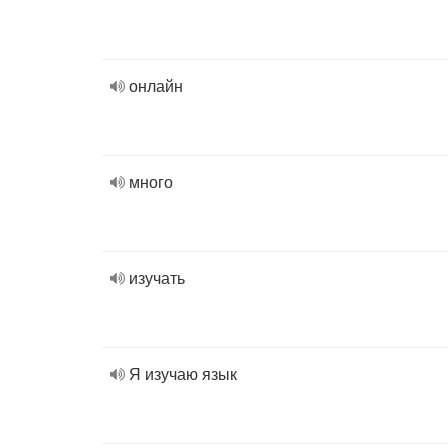
онлайн
много
изучать
Я изучаю язык