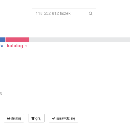
ła
katalog
6
drukuj
graj
sprawdź się