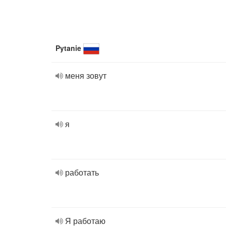
Pytanie
меня зовут
я
работать
Я работаю