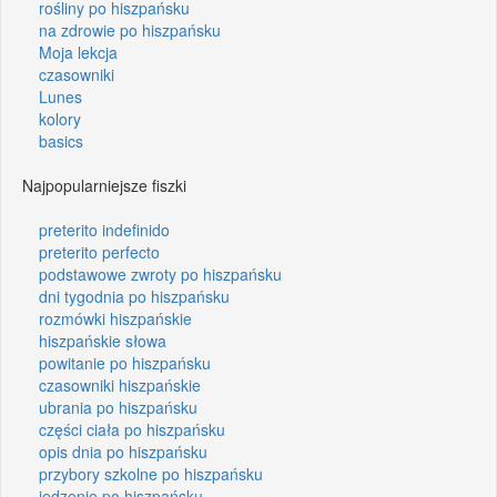
rośliny po hiszpańsku
na zdrowie po hiszpańsku
Moja lekcja
czasowniki
Lunes
kolory
basics
Najpopularniejsze fiszki
preterito indefinido
preterito perfecto
podstawowe zwroty po hiszpańsku
dni tygodnia po hiszpańsku
rozmówki hiszpańskie
hiszpańskie słowa
powitanie po hiszpańsku
czasowniki hiszpańskie
ubrania po hiszpańsku
części ciała po hiszpańsku
opis dnia po hiszpańsku
przybory szkolne po hiszpańsku
jedzenie po hiszpańsku