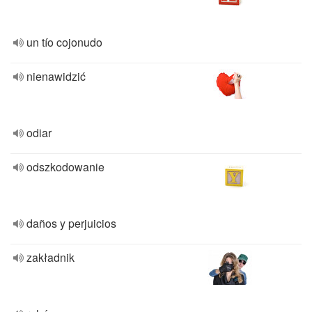
un tío cojonudo
nienawidzić
odiar
odszkodowanie
daños y perjuicios
zakładnik