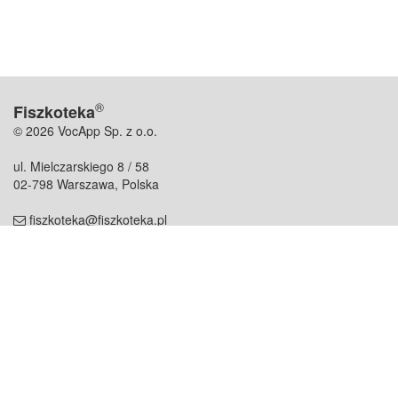
®
Fiszkoteka
© 2026 VocApp Sp. z o.o.
ul. Mielczarskiego 8 / 58
02-798 Warszawa, Polska
fiszkoteka@fiszkoteka.pl
NIP: 951 245 79 19
REGON: 369 727 696