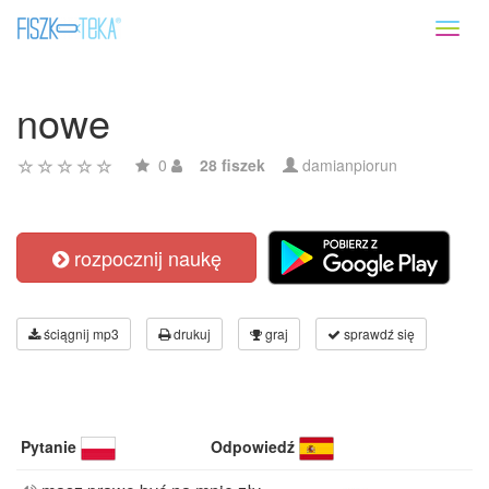
Toggl
naviga
nowe
0
28 fiszek
damianpiorun
rozpocznij naukę
ściągnij mp3
drukuj
graj
sprawdź się
Pytanie
Odpowiedź